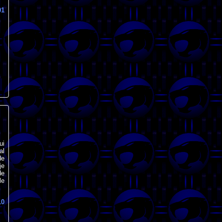
01
ui
al
de
je
de
le
10