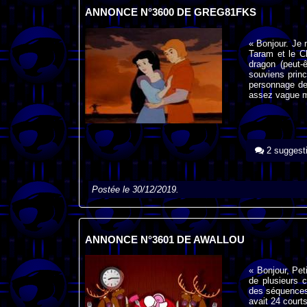
ANNONCE N°3600 DE GREG81FKS
« Bonjour. Je 
Taram et le C
dragon (peut-
souviens princ
personnage de 
assez vague ma
2 suggest
Postée le 30/12/2019.
ANNONCE N°3601 DE AWALLOU
« Bonjour, Pet
de plusieurs 
des séquences 
avait 24 court