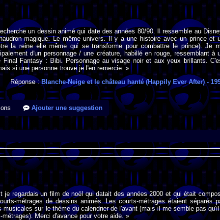
recherche un dessin animé qui date des années 80/90. Il ressemble au Disne
haudron magique. Le même univers. Il y a une histoire avec un prince et 
être la reine elle même qui se transforme pour combattre le prince). Je 
ipalement d'un personnage / une créature, habillé en rouge, ressemblant à 
Final Fantasy : Bibi. Personnage au visage noir et aux yeux brillants. C'e
is si une personne trouve je l'en remercie. »
Réponse :
Blanche-Neige et le château hanté (Happily Ever After)
- 19
ions
Ajouter une suggestion
it je regardais un film de noël qui datait des années 2000 et qui était compo
courts-métrages de dessins animés. Les courts-métrages étaient séparés p
musicales sur le thème du calendrier de l'avant (mais il me semble pas qu'il
s-métrages). Merci d'avance pour votre aide. »