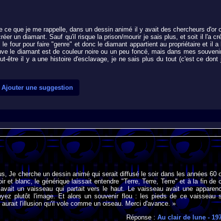
 de ce que je me rappelle, dans un dessin animé il y avait des chercheurs d'or 
éer un diamant. Sauf qu'il risque la prison/mourir je sais plus, et soit il l'a cr
s le four pour faire "genre" et donc le diamant appartient au propriétaire et il a 
ouve le diamant est de couleur noire ou un peu foncé, mais dans mes souveni
t-être il y a une histoire d'esclavage, je ne sais plus du tout (c'est ce dont 
Ajouter une suggestion
us, Je cherche un dessin animé qui serait diffusé le soir dans les années 60 
ir et blanc, le générique laissait entendre "Terre, Terre, Terre" et à la fin de 
 avait un vaisseau qui partait vers le haut. Le vaisseau avait une apparen
voyez plutôt l'image. Et alors un souvenir flou : les pieds de ce vaisseau 
n aurait l'illusion qu'il vole comme un oiseau. Merci d'avance. »
Réponse :
Au clair de lune
- 19