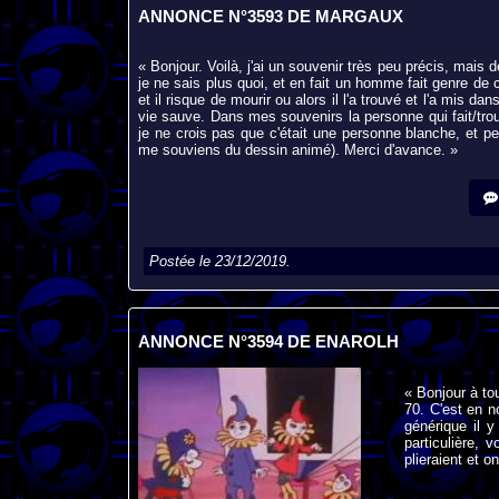
ANNONCE N°3593 DE MARGAUX
« Bonjour. Voilà, j'ai un souvenir très peu précis, mais
je ne sais plus quoi, et en fait un homme fait genre de cr
et il risque de mourir ou alors il l'a trouvé et l'a mis dan
vie sauve. Dans mes souvenirs la personne qui fait/tr
je ne crois pas que c'était une personne blanche, et peu
me souviens du dessin animé). Merci d'avance. »
Postée le 23/12/2019.
ANNONCE N°3594 DE ENAROLH
« Bonjour à to
70. C'est en no
générique il y
particulière, 
plieraient et o