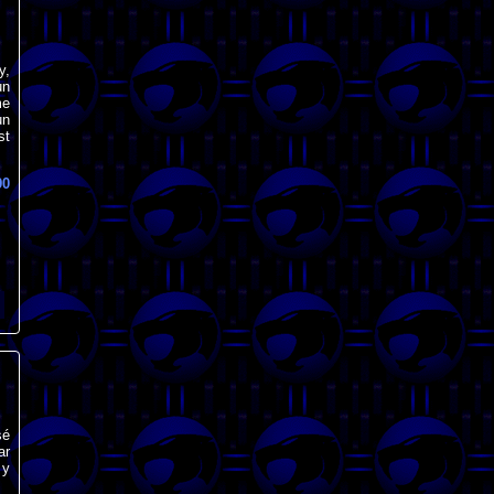
y,
un
me
un
st
90
sé
ar
 y