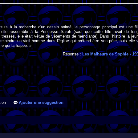
suis à la recherche d'un dessin animé, le personnage principal est une fil
elle ressemble à la Princesse Sarah (sauf que cette fille avait de lon
tressés, elle était vêtue de vêtements de mendiante). Dans l'histoire la jeu
ie rejoindre un vieil homme dans l'église qui prétend être son père, puis elle 
 qui la frappe. »
Réponse :
Les Malheurs de Sophie
- 19
ion
Ajouter une suggestion