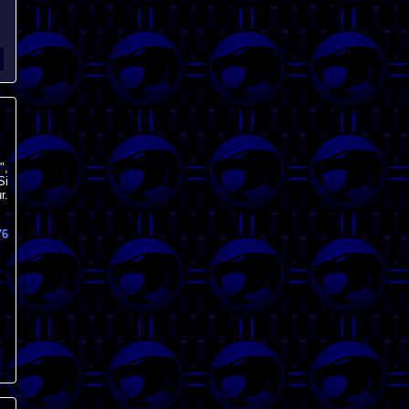
",
Si
r.
76