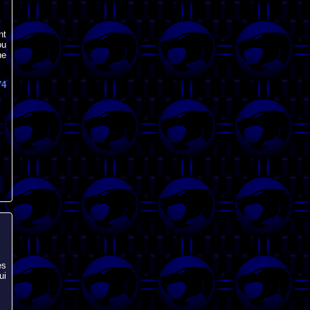
nt
ou
ne
74
es
ui