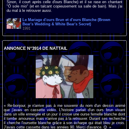
Sinon, il court après celle d'ours Blanche) et il se rase en chantant
"Ô sole mio" (et en talcant copieusement sa salle de bain). Mais j'ai
du mal à le retrouver aussi.
Le Mariage d'ours Brun et d'ours Blanche (Brown
Bear's Wedding & White Bear's Secret)
1991
ANNONCE N°3914 DE NATTAIL
« Re-bonjour, je n'arrive pas à me souvenir du nom d'un dessin animé
que j'avais en cassette vidéo. L'histoire parlait d'un ours brun vivant
dans un ville enneigée et un jour il croise une ourse femelle blanche dont
il tombe amoureux mais n'arrive pas à la retrouver. Durant ses recherche
il cherche l'oursette blanche grâce à son écharpe qui était bleu je crois.
J'avais cette cassette dans les années 90. Merci d'avance.
»