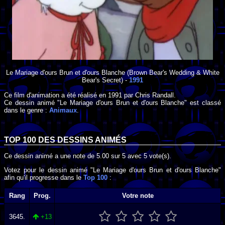
Le Mariage d'ours Brun et d'ours Blanche
(Brown Bear's Wedding & White
Bear's Secret) -
1991
Ce film d'animation a été réalisé en
1991
par
Chris Randall
.
Ce dessin animé "Le Mariage d'ours Brun et d'ours Blanche" est classé
dans le genre :
Animaux
.
TOP 100 DES
DESSINS ANIMÉS
Ce dessin animé a une note de
5.00
sur
5
avec
5
vote(s).
Votez pour le dessin animé "Le Mariage d'ours Brun et d'ours Blanche"
afin qu'il progresse dans le
Top 100
:
Rang
Prog.
Votre note
3645.
+13