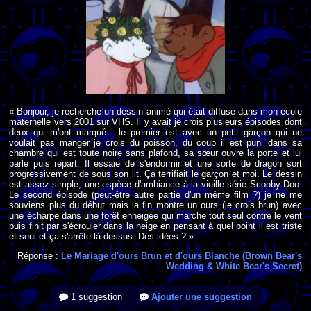
« Bonjour, je recherche un dessin animé qui était diffusé dans mon école
maternelle vers 2001 sur VHS. Il y avait je crois plusieurs épisodes dont
deux qui m'ont marqué : le premier est avec un petit garçon qui ne
voulait pas manger je crois du poisson, du coup il est puni dans sa
chambre qui est toute noire sans plafond, sa sœur ouvre la porte et lui
parle puis repart. Il essaie de s'endormir et une sorte de dragon sort
progressivement de sous son lit. Ça terrifiait le garçon et moi. Le dessin
est assez simple, une espèce d'ambiance à la vieille série Scooby-Doo.
Le second épisode (peut-être autre partie d'un même film ?) je ne me
souviens plus du début mais la fin montre un ours (je crois brun) avec
une écharpe dans une forêt enneigée qui marche tout seul contre le vent
puis finit par s'écrouler dans la neige en pensant à quel point il est triste
et seul et ça s'arrête là dessus. Des idées ? »
Réponse :
Le Mariage d'ours Brun et d'ours Blanche (Brown Bear's
Wedding & White Bear's Secret)
1 suggestion
Ajouter une suggestion