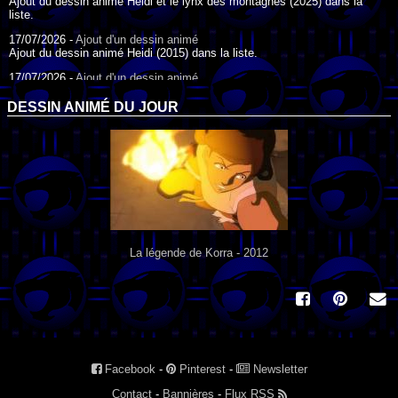
Ajout du dessin animé Heidi et le lynx des montagnes (2025) dans la
liste.
17/07/2026 -
Ajout d'un dessin animé
Ajout du dessin animé Heidi (2015) dans la liste.
17/07/2026 -
Ajout d'un dessin animé
Ajout du dessin animé Heidi (1995) dans la liste.
DESSIN ANIMÉ DU JOUR
09/07/2026 -
Ajout d'un dessin animé
Ajout du dessin animé Genki l'Aventurier de la Chance (2006) dans la
liste.
04/07/2026 -
Ajout d'un dessin animé
Ajout du dessin animé Vilain Petit Canard (2000) dans la liste.
04/07/2026 -
Ajout d'un dessin animé
Ajout du dessin animé Le Noël du vilain petit canard (2003) dans la liste.
La légende de Korra - 2012
Facebook
-
Pinterest
-
Newsletter
Contact
-
Bannières
-
Flux RSS