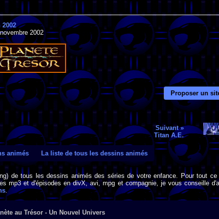
n 2002
7 novembre 2002
Proposer un sit
Suivant »
Titan A.E.
ins animés
La liste de tous les dessins animés
png) de tous les dessins animés des séries de votre enfance. Pour tout ce 
s mp3 et d'épisodes en divX, avi, mpg et compagnie, je vous conseille d'al
ns
.
nète au Trésor - Un Nouvel Univers