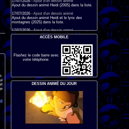
17/07/2026 -
Ajout d'un dessin animé
Ajout du dessin animé Heidi (2005) dans la liste.
17/07/2026 -
Ajout d'un dessin animé
Ajout du dessin animé Heidi et le lynx des
montagnes (2025) dans la liste.
17/07/2026 -
Ajout d'un dessin animé
Ajout du dessin animé Heidi (2015) dans la liste.
ACCÈS MOBILE
17/07/2026 -
Ajout d'un dessin animé
Ajout du dessin animé Heidi (1995) dans la liste.
09/07/2026 -
Ajout d'un dessin animé
Flashez le code barre avec
Ajout du dessin animé Genki l'Aventurier de la
votre téléphone.
Chance (2006) dans la liste.
04/07/2026 -
Ajout d'un dessin animé
e.
Ajout du dessin animé Vilain Petit Canard (2000)
ui
dans la liste.
DESSIN ANIMÉ DU JOUR
it
je
04/07/2026 -
Ajout d'un dessin animé
Ajout du dessin animé Le Noël du vilain petit
canard (2003) dans la liste.
02