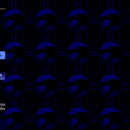
e
qui
ler