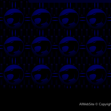
AlWebSite
© Copyrigh