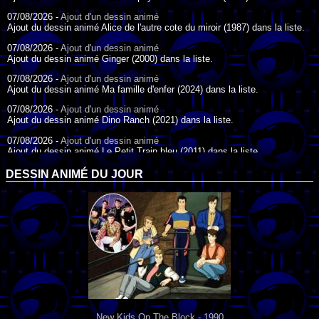
07/08/2026 -
Ajout d'un dessin animé
Ajout du dessin animé Alice de l'autre cote du miroir (1987) dans la liste.
07/08/2026 -
Ajout d'un dessin animé
Ajout du dessin animé Ginger (2000) dans la liste.
07/08/2026 -
Ajout d'un dessin animé
Ajout du dessin animé Ma famille d'enfer (2024) dans la liste.
07/08/2026 -
Ajout d'un dessin animé
Ajout du dessin animé Dino Ranch (2021) dans la liste.
07/08/2026 -
Ajout d'un dessin animé
Ajout du dessin animé Le Petit Train bleu (2011) dans la liste.
07/08/2026 -
Ajout d'un dessin animé
DESSIN ANIMÉ DU JOUR
Ajout du dessin animé Agent Spécial Oso (2009) dans la liste.
17/07/2026 -
Ajout d'un dessin animé
Ajout du dessin animé Peter Pan (1988) dans la liste.
17/07/2026 -
Ajout d'un dessin animé
Ajout du dessin animé Le Bossu de Notre-Dame (1996) dans la liste.
New Kids On The Block - 1990