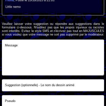
Fiona
, Posté le 15/10/2015 à 21:03.
Little nemo
Veuillez laisser votre suggestion ou répondre aux suggestions dans le
formulaire ci-dessous. N'oubliez pas que les propos injurieux ou racistes
sont interdits. Evitez le style SMS et n'écrivez pas tout en MAJUSCULES
si vous voulez que votre message ne soit pas supprimé par le modérateur.
Message
Suggestion (optionnelle) - Le nom du dessin animé
Pseudo