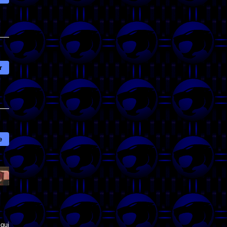
r
e
qui