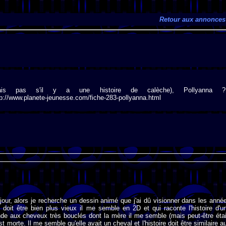
Retour aux annonces
ais pas s'il y a une histoire de calèche), Pollyanna ?
tp://www.planete-jeunesse.com/fiche-283-pollyanna.html
jour, alors je recherche un dessin animé que j'ai dû visionner dans les anné
doit être bien plus vieux il me semble en 2D et qui raconte l'histoire d'u
londe aux cheveux très bouclés dont la mère il me semble (mais peut-être étai
st morte. Il me semble qu'elle avait un cheval et l'histoire doit être similaire a