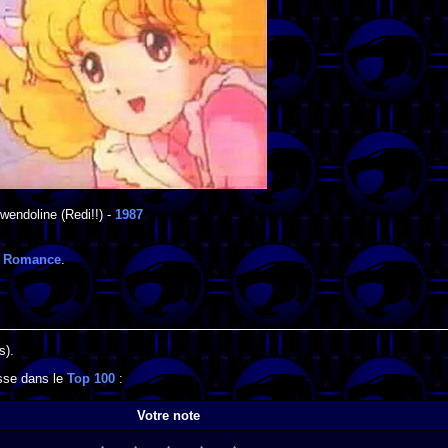
wendoline
(Redi!!) -
1987
:
Romance
.
s).
esse dans le
Top 100
:
Votre note