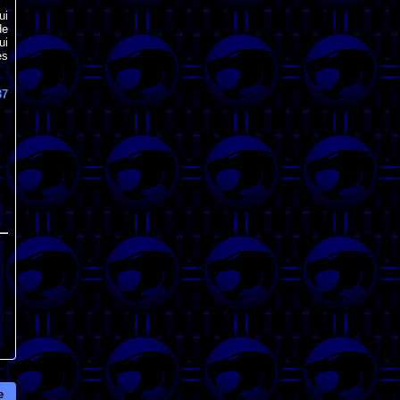
ui
de
ui
es
87
e