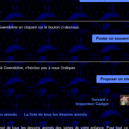
Gwendoline en cliquant sur le bouton ci-dessous.
Poster un souveni
é Gwendoline, n'hésitez pas à nous l'indiquer.
Proposer un sit
Suivant »
Inspecteur Gadget
ins animés
La liste de tous les dessins animés
png) de tous les dessins animés des séries de votre enfance. Pour tout ce 