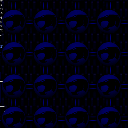
ne
ls
On
 a
es
es
al
nt
ci
87