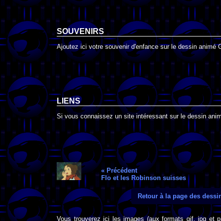
SOUVENIRS
Ajoutez ici votre souvenir d'enfance sur le dessin animé 
LIENS
Si vous connaissez un site intéressant sur le dessin anim
« Précédent
Flo et les Robinson suisses
Retour à la page des dess
Vous trouverez ici les images (aux formats gif, jpg et 