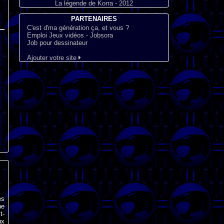
La légende de Korra - 2012
PARTENAIRES
C'est d'ma génération ça, et vous ?
Emploi Jeux vidéos - Jobsora
Job pour dessinateur
Ajouter votre site
es
ne
t-
ux