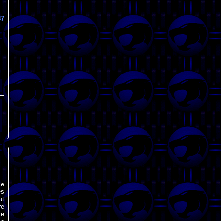
87
je
es
ut
re
le