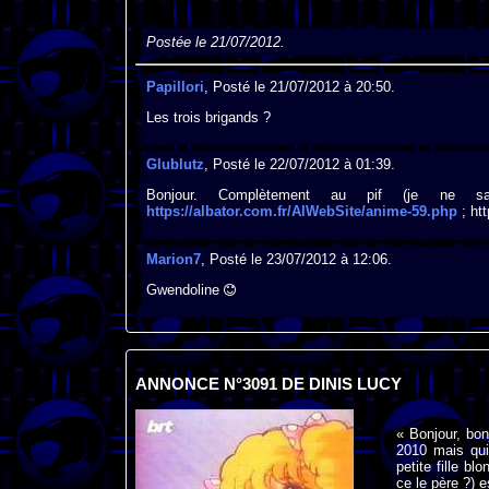
Postée le 21/07/2012.
Papillori
, Posté le 21/07/2012 à 20:50.
Les trois brigands ?
Glublutz
, Posté le 22/07/2012 à 01:39.
Bonjour. Complètement au pif (je ne s
https://albator.com.fr/AlWebSite/anime-59.php
; ht
Marion7
, Posté le 23/07/2012 à 12:06.
Gwendoline
ANNONCE N°3091 DE DINIS LUCY
« Bonjour, bon
2010 mais qui 
petite fille b
ce le père ?) e