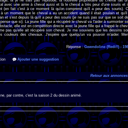
ge, là je ne sais pas l'épisode, la nouvelle propriétaire du cheval fait u
al avec une amie à cheval aussi et là le cheval a très peur d'une souris et i
nt (en fait c'est à ce moment là qu'on comprend qu'il a peur des souris). 
à un moment que le cheval a eu un accident quand il était poulain et qu'il
 et s'est depuis là qu'il a peur des souris (je ne suis pas sur que se soit d
pense que si). La jeune fille qui a récupéré le cheval va l'aider à surmonter s
stacle, elle est en compétition directe avec la jeune fille qui a frappé le chev
aime pas qu'elle ait récupéré son cheval. Je me souviens que les dessins so
s couleurs des chevaux. J'espère que quelqu'un va pouvoir m'aider. Mer
Réponse :
Gwendoline (Redi!!)
- 19
ion
Ajouter une suggestion
Retour aux annonces
e, par contre, c'est la saison 2 du dessin animé.