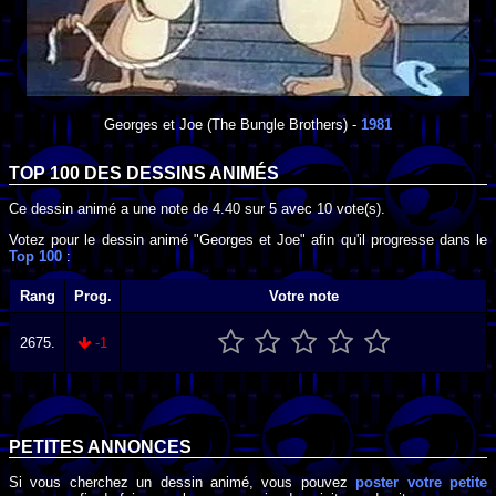
Georges et Joe
(The Bungle Brothers) -
1981
TOP 100 DES
DESSINS ANIMÉS
Ce dessin animé a une note de
4.40
sur
5
avec
10
vote(s).
Votez pour le dessin animé "Georges et Joe" afin qu'il progresse dans le
Top 100
:
Rang
Prog.
Votre note
2675.
-1
PETITES ANNONCES
Si vous cherchez un dessin animé, vous pouvez
poster votre petite