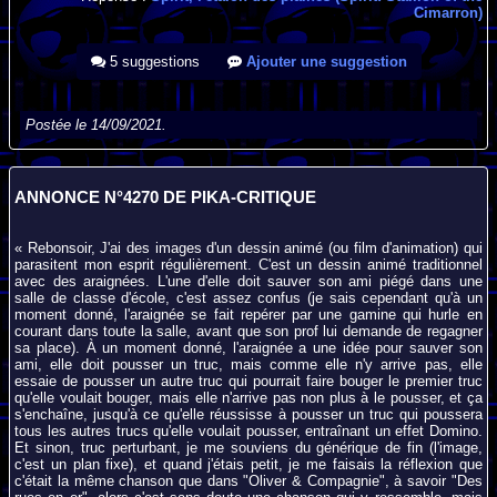
Cimarron)
5 suggestions
Ajouter une suggestion
Postée le 14/09/2021.
ANNONCE N°4270 DE PIKA-CRITIQUE
« Rebonsoir, J'ai des images d'un dessin animé (ou film d'animation) qui
parasitent mon esprit régulièrement. C'est un dessin animé traditionnel
avec des araignées. L'une d'elle doit sauver son ami piégé dans une
salle de classe d'école, c'est assez confus (je sais cependant qu'à un
moment donné, l'araignée se fait repérer par une gamine qui hurle en
courant dans toute la salle, avant que son prof lui demande de regagner
sa place). À un moment donné, l'araignée a une idée pour sauver son
ami, elle doit pousser un truc, mais comme elle n'y arrive pas, elle
essaie de pousser un autre truc qui pourrait faire bouger le premier truc
qu'elle voulait bouger, mais elle n'arrive pas non plus à le pousser, et ça
s'enchaîne, jusqu'à ce qu'elle réussisse à pousser un truc qui poussera
tous les autres trucs qu'elle voulait pousser, entraînant un effet Domino.
Et sinon, truc perturbant, je me souviens du générique de fin (l'image,
c'est un plan fixe), et quand j'étais petit, je me faisais la réflexion que
c'était la même chanson que dans "Oliver & Compagnie", à savoir "Des