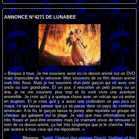
ANNONCE N°4271 DE LUNABEE
« Bonjour à tous, Je me souviens avoir vu ce dessin animé sur un DVD
mais impossible de le retrouver. Mes souvenirs de ce film dessin animé
sont très flous. Mais je me souviens d'un petit garçon qui vit avec son
oncle ou son grand-père. Et un jour, il rencontre un petit poney ou un
âne, je ne me souviens plus trop et ils vont vivre une aventure
ensemble. Je crois qu'il y a quelque chose avec un volcan qui va entrer
en éruption. Et je crois qu'il y a aussi une civilisation un peu inca ou
maya, ce qui laisse penser que ça se passe dans un pays du continent
américain. A la fin, le garçon laisse le poney aller rejoindre un groupe de
chevaux qui galopent sur la plage. Je sais que mes informations sont
très floues et peut-être erronées mais j'ai vraiment envie de retrouver le
nom de ce dessin animé, ça fait très longtemps que je le cherche. Merci
par avance à tous ceux qui me répondront. »
Réponse :
Spirit, l'étalon des plaines (Spirit: Stallion of the