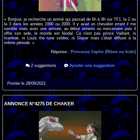
« Bonjour, je recherche un animé qui passait de 6h à 8h sur TF1, la 2 ou
la 3 dans les années 1990 ou 2000. Il y avait un chevalier errant il me
semble mais avec une armure, au début ennemi ou mercenaire puis il
offre son aide, le monde est féodal. Ce n'est pas prince Vaillant, ni
Ivanhoé, ni Louis the rune soldier, ni Slayer mais c'était diffusé à la
même période. »
Réponse :
Princesse Saphir (Ribon no kishi)
2 suggestions
Ajouter une suggestion
Postée le 28/09/2021.
ANNONCE N°4275 DE CHAKER