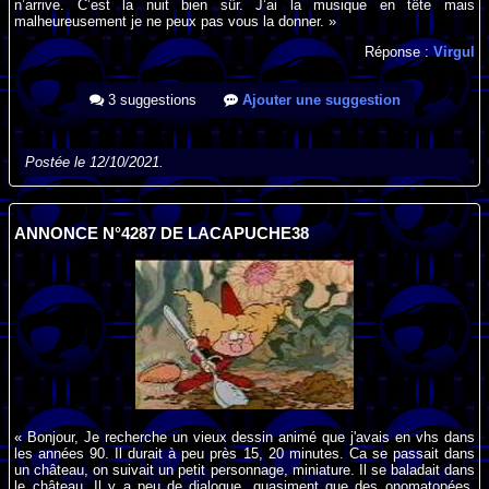
n’arrive. C’est la nuit bien sûr. J’ai la musique en tête mais
malheureusement je ne peux pas vous la donner. »
Réponse :
Virgul
3 suggestions
Ajouter une suggestion
Postée le 12/10/2021.
ANNONCE N°4287 DE LACAPUCHE38
« Bonjour, Je recherche un vieux dessin animé que j'avais en vhs dans
les années 90. Il durait à peu près 15, 20 minutes. Ca se passait dans
un château, on suivait un petit personnage, miniature. Il se baladait dans
le château. Il y a peu de dialogue, quasiment que des onomatopées.