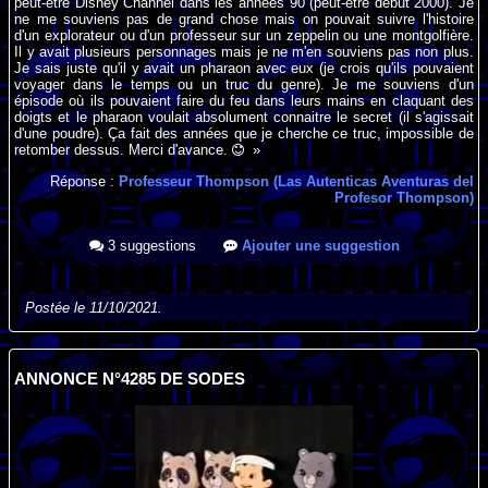
peut-être Disney Channel dans les années 90 (peut-être début 2000). Je
ne me souviens pas de grand chose mais on pouvait suivre l'histoire
d'un explorateur ou d'un professeur sur un zeppelin ou une montgolfière.
Il y avait plusieurs personnages mais je ne m'en souviens pas non plus.
Je sais juste qu'il y avait un pharaon avec eux (je crois qu'ils pouvaient
voyager dans le temps ou un truc du genre). Je me souviens d'un
épisode où ils pouvaient faire du feu dans leurs mains en claquant des
doigts et le pharaon voulait absolument connaitre le secret (il s'agissait
d'une poudre). Ça fait des années que je cherche ce truc, impossible de
retomber dessus. Merci d'avance.
»
Réponse :
Professeur Thompson (Las Autenticas Aventuras del
Profesor Thompson)
3 suggestions
Ajouter une suggestion
Postée le 11/10/2021.
ANNONCE N°4285 DE SODES