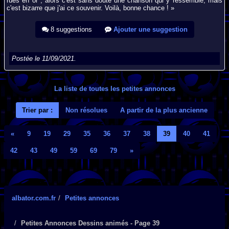
rues en or", alors c'est sans doute une chanson qui y ressemble, mais
c'est bizarre que j'ai ce souvenir. Voilà, bonne chance ! »
8 suggestions
Ajouter une suggestion
Postée le 11/09/2021.
La liste de toutes les petites annonces
Trier par :
Non résolues
A partir de la plus ancienne
«
9
19
29
35
36
37
38
39
40
41
42
43
49
59
69
79
»
albator.com.fr
Petites annonces
Petites Annonces Dessins animés - Page 39