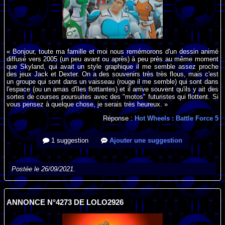
« Bonjour, toute ma famille et moi nous remémorons d'un dessin animé
diffusé vers 2005 (un peu avant ou après) à peu près au même moment
que Skyland, qui avait un style graphique il me semble assez proche
des jeux Jack et Dexter. On a des souvenirs très très flous, mais c'est
un groupe qui sont dans un vaisseau (rouge il me semble) qui sont dans
l'espace (ou un amas d'îles flottantes) et il arrive souvent qu'ils y ait des
sortes de courses poursuites avec des "motos" futuristes qui flottent. Si
vous pensez à quelque chose, je serais très heureux. »
Réponse :
Hot Wheels : Battle Force 5
1 suggestion
Ajouter une suggestion
Postée le 26/09/2021.
ANNONCE N°4273 DE LOLO2926