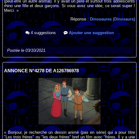
(peut-être un autre animal). Il y avait un père et surtout trois adolescents
rhino une fille et deux garçons. Si vous avez une idée, ce serait super !
Merci. »
Réponse :
Dinosaures (Dinosaurs)
4 suggestions
Ajouter une suggestion
Postée le 03/10/2021.
ANNONCE N°4278 DE A126786978
« Bonjour, je recherche un dessin animé (pas en série) qui a pour titre
"Les trois frères" ou "les deux frères" bref un film avec "frères. Il y a une