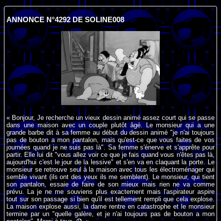
ANNONCE N°4292 DE SOLINE008
« Bonjour, Je recherche un vieux dessin animé assez court qui se passe
dans une maison avec un couple plutôt âgé. Le monsieur qui a une
grande barbe dit à sa femme au début du dessin animé "je n'ai toujours
pas de bouton a mon pantalon, mais qu'est-ce que vous faites de vos
journées quand je ne suis pas là". Sa femme s'énerve et s'apprête pour
partir. Elle lui dit "vous allez voir ce que je fais quand vous n'êtes pas là,
aujourd'hui c'est le jour de la lessive" et s'en va en claquant la porte. Le
monsieur se retrouve seul à la maison avec tous les électroménager qui
semble vivant (ils ont des yeux ils me semblent). Le monsieur, qui tient
son pantalon, essaie de faire de son mieux mais rien ne va comme
prévu. La je ne me souviens plus exactement mais l'aspirateur aspire
tout sur son passage si bien qu'il est tellement rempli que cela explose.
La maison explose aussi, la dame rentre en catastrophe et le monsieur
termine par un "quelle galère, et je n'ai toujours pas de bouton a mon