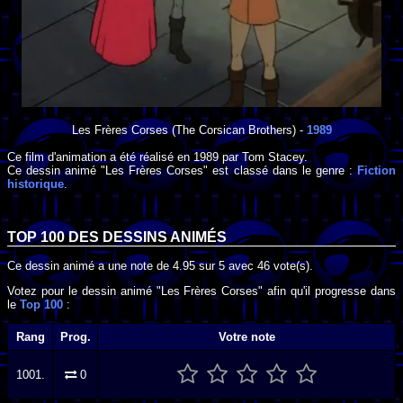
Les Frères Corses
(The Corsican Brothers) -
1989
Ce film d'animation a été réalisé en
1989
par
Tom Stacey
.
Ce dessin animé "Les Frères Corses" est classé dans le genre :
Fiction
historique
.
TOP 100 DES
DESSINS ANIMÉS
Ce dessin animé a une note de
4.95
sur
5
avec
46
vote(s).
Votez pour le dessin animé "Les Frères Corses" afin qu'il progresse dans
le
Top 100
:
Rang
Prog.
Votre note
1001.
0