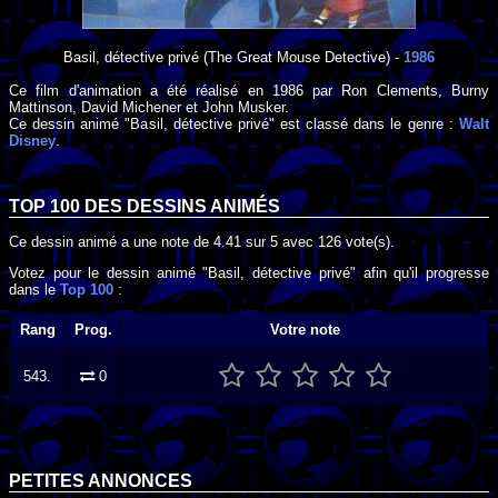
Basil, détective privé
(The Great Mouse Detective) -
1986
Ce film d'animation a été réalisé en
1986
par
Ron Clements
,
Burny
Mattinson
,
David Michener
et
John Musker
.
Ce dessin animé "Basil, détective privé" est classé dans le genre :
Walt
Disney
.
TOP 100 DES
DESSINS ANIMÉS
Ce dessin animé a une note de
4.41
sur
5
avec
126
vote(s).
Votez pour le dessin animé "Basil, détective privé" afin qu'il progresse
dans le
Top 100
:
Rang
Prog.
Votre note
543.
0
PETITES ANNONCES