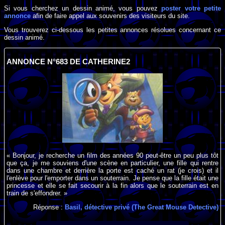
Si vous cherchez un dessin animé, vous pouvez
poster votre petite
annonce
afin de faire appel aux souvenirs des visiteurs du site.
Vous trouverez ci-dessous les petites annonces résolues concernant ce
dessin animé.
ANNONCE N°683 DE CATHERINE2
« Bonjour, je recherche un film des années 90 peut-être un peu plus tôt
que ça, je me souviens d'une scène en particulier, une fille qui rentre
dans une chambre et derrière la porte est caché un rat (je crois) et il
l'enlève pour l'emporter dans un souterrain. Je pense que la fille était une
princesse et elle se fait secourir à la fin alors que le souterrain est en
train de s'effondrer. »
Réponse :
Basil, détective privé (The Great Mouse Detective)