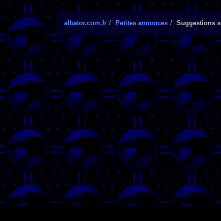
albator.com.fr
Petites annonces
Suggestions su