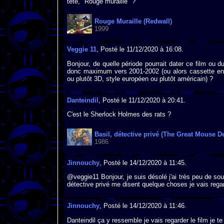
tête, "Rouge muraille" ?
Rouge Muraille (Redwall)
1999
Veggie 11
, Posté le 11/12/2020 à 16:08.
Bonjour, de quelle période pourrait dater ce film ou d
donc maximum vers 2001-2002 (ou alors cassette enr
ou plutôt 3D, style européen ou plutôt américain) ?
Danteindil
, Posté le 11/12/2020 à 20:41.
C'est le Sherlock Holmes des rats ?
Basil, détective privé (The Great Mouse De
1986
Jinnouchy
, Posté le 14/12/2020 à 11:45.
@veggie11 Bonjour, je suis désolé j'ai très peu de so
détective privé me disent quelque choses je vais regard
Jinnouchy
, Posté le 14/12/2020 à 11:46.
Danteindil ça y ressemble je vais regarder le film je te