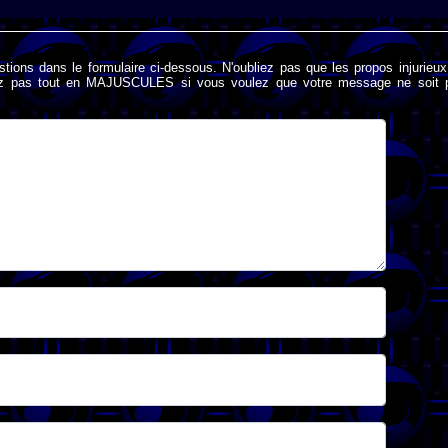
stions dans le formulaire ci-dessous. N'oubliez pas que les propos injurieu
rivez pas tout en MAJUSCULES si vous voulez que votre message ne soit 