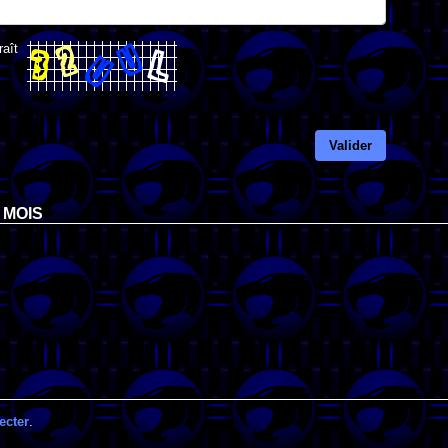
raît
Valider
 MOIS
ecter
.