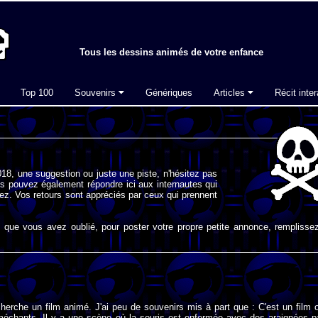
Tous les dessins animés de votre enfance
Top 100
Souvenirs
Génériques
Articles
Récit inter
18, une suggestion ou juste une piste, n'hésitez pas
s pouvez également répondre ici aux internautes qui
ez. Vos retours sont appréciés par ceux qui prennent
que vous avez oublié, pour poster votre propre petite annonce, remplissez
cherche un film animé. J'ai peu de souvenirs mis à part que : C'est un film 
 méchants. Il y a une scène où la souris est enfermée avec des araignées p