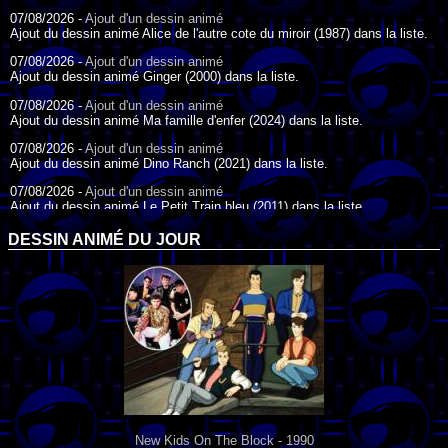
07/08/2026 -
Ajout d'un dessin animé
Ajout du dessin animé Alice de l'autre cote du miroir (1987) dans la liste.
07/08/2026 -
Ajout d'un dessin animé
Ajout du dessin animé Ginger (2000) dans la liste.
07/08/2026 -
Ajout d'un dessin animé
Ajout du dessin animé Ma famille d'enfer (2024) dans la liste.
07/08/2026 -
Ajout d'un dessin animé
Ajout du dessin animé Dino Ranch (2021) dans la liste.
07/08/2026 -
Ajout d'un dessin animé
Ajout du dessin animé Le Petit Train bleu (2011) dans la liste.
07/08/2026 -
Ajout d'un dessin animé
DESSIN ANIMÉ DU JOUR
Ajout du dessin animé Agent Spécial Oso (2009) dans la liste.
17/07/2026 -
Ajout d'un dessin animé
Ajout du dessin animé Peter Pan (1988) dans la liste.
17/07/2026 -
Ajout d'un dessin animé
Ajout du dessin animé Le Bossu de Notre-Dame (1996) dans la liste.
New Kids On The Block - 1990