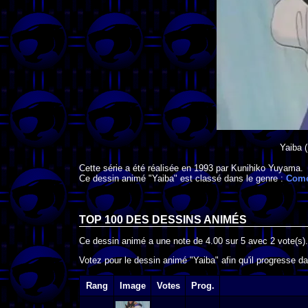
Yaiba
(
Cette série a été réalisée en
1993
par
Kunihiko Yuyama
.
Ce dessin animé "Yaiba" est classé dans le genre :
Comé
TOP 100 DES
DESSINS ANIMÉS
Ce dessin animé a une note de
4.00
sur
5
avec
2
vote(s).
Votez pour le dessin animé "Yaiba" afin qu'il progresse d
Rang
Image
Votes
Prog.