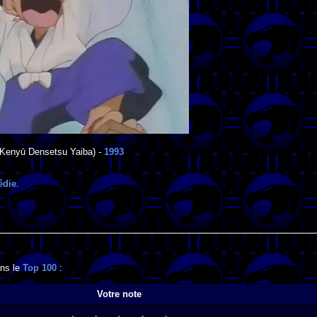
Kenyū Densetsu Yaiba) -
1993
die
.
ans le
Top 100
:
Votre note