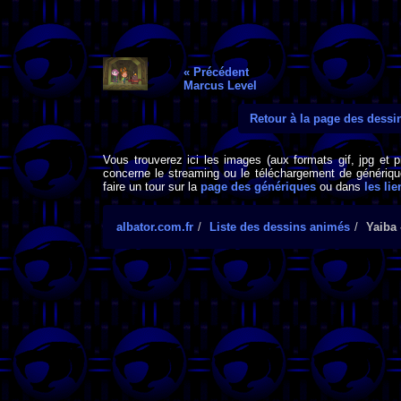
« Précédent
Marcus Level
Retour à la page des dess
Vous trouverez ici les images (aux formats gif, jpg et 
concerne le streaming ou le téléchargement de générique
faire un tour sur la
page des génériques
ou dans
les lie
albator.com.fr
Liste des dessins animés
Yaiba