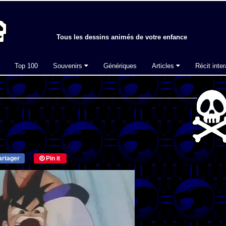
Tous les dessins animés de votre enfance
Top 100
Souvenirs
Génériques
Articles
Récit inter
rtager
Pin it