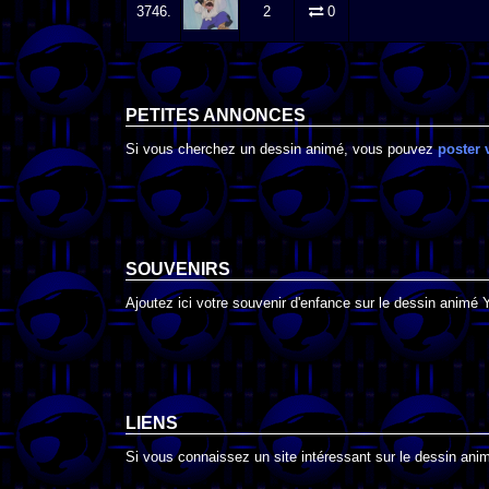
3746.
2
0
PETITES ANNONCES
Si vous cherchez un dessin animé, vous pouvez
poster 
SOUVENIRS
Ajoutez ici votre souvenir d'enfance sur le dessin animé 
LIENS
Si vous connaissez un site intéressant sur le dessin animé