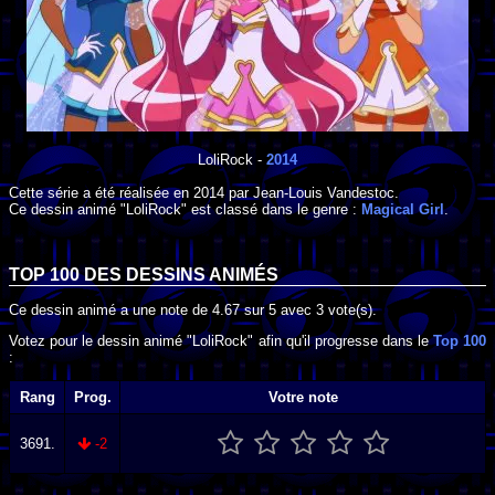
LoliRock
-
2014
Cette série a été réalisée en
2014
par
Jean-Louis Vandestoc
.
Ce dessin animé "LoliRock" est classé dans le genre :
Magical Girl
.
TOP 100 DES
DESSINS ANIMÉS
Ce dessin animé a une note de
4.67
sur
5
avec
3
vote(s).
Votez pour le dessin animé "LoliRock" afin qu'il progresse dans le
Top 100
:
Rang
Prog.
Votre note
3691.
-2