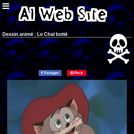
Dessin animé : Le Chat botté
Partager
Pin it