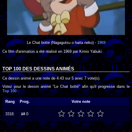
Le Chat botté
(Nagagutsu o haita neko) -
1969
Ce film d'animation a été réalisé en
1969
par
Kimio Yabuki
.
TOP 100 DES
DESSINS ANIMÉS
Ce dessin animé a une note de
4.43
sur
5
avec
7
vote(s).
Votez pour le dessin animé "Le Chat botté" afin qu'il progresse dans le
Top 100
:
Rang
Prog.
Votre note
3318.
0