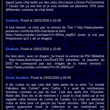
tapant juste chat botté sur des sites d'occasion comme Priceminister
? J'avais fait ça une fois et je suis tombée sur plusieurs VHS avec
différentes versions du chat botté.
Glublutz
, Posté le 10/01/2016 à 10:28.
A tout hasard, ce n'est pas la version de Toei ? http://www.planete-
jeunesse.com/fiche-816-chat-botte-le.html ;
https://www.youtube.com/watch?v=BKee_wtgRvI (mais je n'ai pas
l'impression qu'il y ait un dragon)
Glublutz
, Posté le 10/01/2016 à 10:40.
Ou bien alors, avec un dragon, j'ai trouvé la version de Phil Nibbelink
: http://www.dvdcritiques.com/Dvd/1783 (attention, la jaquette du
DVD ne correspond pas aux images de la même version) ;
https://www.youtube.com/watch?v=0C-jI6K5ysY
Orsini Aurélien
, Posté le 23/01/2016 à 04:50.
A dix contre un que cela doit faire partie de la série "Le monde
Fabuleux des Contes" avec Carlos. Il y avait de nombreuses
histoires connues ou pas du tout. L'oie aux œufs d'or, Poucette,
Robin des Bois etc et de mémoire il y avait le chat botté car je me
rappelle cette histoire du comte de Caraba. Ce chat se démenait
corps et âme pour ce garçon qui l'avait secouru. Dire que j'avais
gamin quasiment toute la collection et qui maintenant est