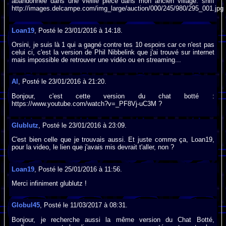
abandonnée dans une vieille pièce dans mon ancien village. sniff
http://images.delcampe.com/img_large/auction/000/245/980/295_001.jpg
Loan19
, Posté le 23/01/2016 à 14:18.
Orsini, je suis là 1 qui a gagné contre tes 10 espoirs car ce n'est pas
celui ci, c'est la version de Phil Nibbelink que j'ai trouvé sur internet
mais impossible de retrouver une vidéo ou en streaming...
Al
, Posté le 23/01/2016 à 21:20.
Bonjour, c'est cette version du chat botté :
https://www.youtube.com/watch?v=_PF8Vj-uC3M ?
Glublutz
, Posté le 23/01/2016 à 23:09.
C'est bien celle que je trouvais aussi. Et juste comme ça, Loan19,
pour la video, le lien que j'avais mis devrait t'aller, non ?
Loan19
, Posté le 25/01/2016 à 11:56.
Merci infiniment glublutz !
Globul45
, Posté le 11/03/2017 à 08:31.
Bonjour, je recherche aussi la même version du Chat Botté,