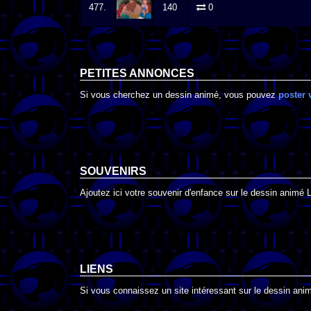
477.
140
0
PETITES ANNONCES
Si vous cherchez un dessin animé, vous pouvez
poster 
SOUVENIRS
Ajoutez ici votre souvenir d'enfance sur le dessin animé L
LIENS
Si vous connaissez un site intéressant sur le dessin animé