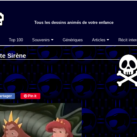
Tous les dessins animés de votre enfance
Top 100
Souvenirs
Génériques
Articles
Récit inter
te Sirène
rtager
Pin it