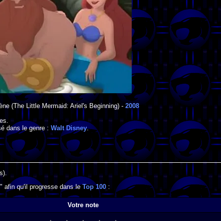
rène
(The Little Mermaid: Ariel's Beginning) -
2008
es
.
sé dans le genre :
Walt Disney
.
s).
" afin qu'il progresse dans le
Top 100
:
Votre note