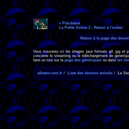
« Précédent
La Petite Sirène 2 : Retour à l'océan
Retour à la page des dess
Vous trouverez ici les images (aux formats gif, jpg et 
concerne le streaming ou le téléchargement de générique
faire un tour sur la
page des génériques
ou dans
les lie
albator.com.fr
Liste des dessins animés
Le Sec