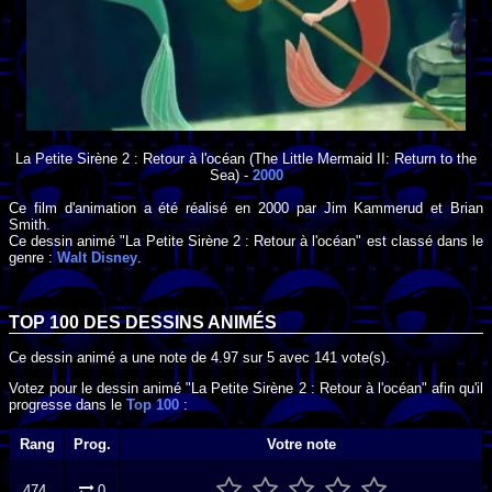
La Petite Sirène 2 : Retour à l'océan
(The Little Mermaid II: Return to the
Sea) -
2000
Ce film d'animation a été réalisé en
2000
par
Jim Kammerud
et
Brian
Smith
.
Ce dessin animé "La Petite Sirène 2 : Retour à l'océan" est classé dans le
genre :
Walt Disney
.
TOP 100 DES
DESSINS ANIMÉS
Ce dessin animé a une note de
4.97
sur
5
avec
141
vote(s).
Votez pour le dessin animé "La Petite Sirène 2 : Retour à l'océan" afin qu'il
progresse dans le
Top 100
:
Rang
Prog.
Votre note
474.
0