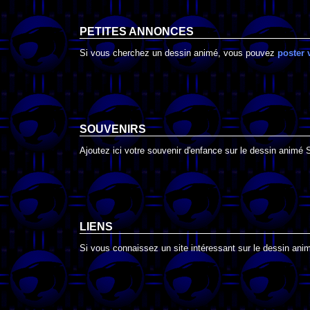
PETITES ANNONCES
Si vous cherchez un dessin animé, vous pouvez
poster 
SOUVENIRS
Ajoutez ici votre souvenir d'enfance sur le dessin animé 
LIENS
Si vous connaissez un site intéressant sur le dessin animé