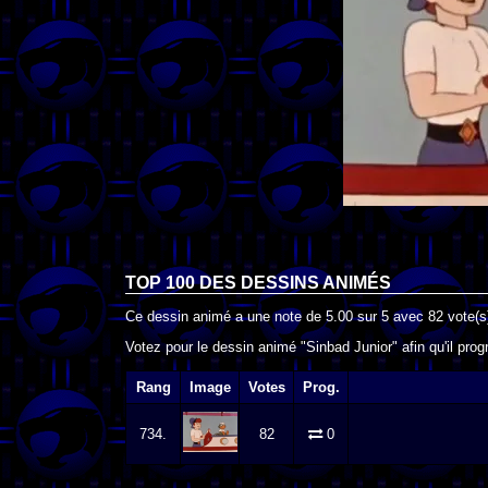
TOP 100 DES
DESSINS ANIMÉS
Ce dessin animé a une note de
5.00
sur
5
avec
82
vote(s
Votez pour le dessin animé "Sinbad Junior" afin qu'il pro
Rang
Image
Votes
Prog.
734.
82
0