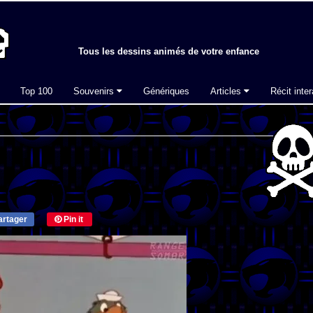
Tous les dessins animés de votre enfance
Top 100
Souvenirs
Génériques
Articles
Récit inter
rtager
Pin it