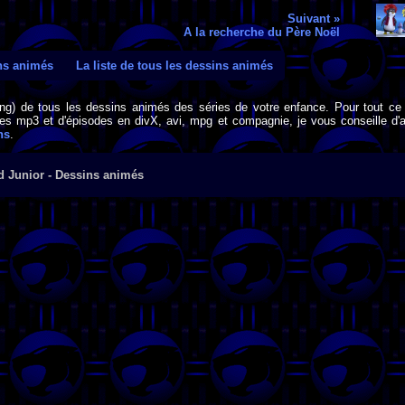
Suivant »
A la recherche du Père Noël
ins animés
La liste de tous les dessins animés
png) de tous les dessins animés des séries de votre enfance. Pour tout ce 
s mp3 et d'épisodes en divX, avi, mpg et compagnie, je vous conseille d'al
ns
.
d Junior - Dessins animés