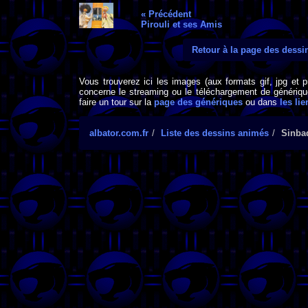
« Précédent
Pirouli et ses Amis
Retour à la page des dess
Vous trouverez ici les images (aux formats gif, jpg et 
concerne le streaming ou le téléchargement de générique
faire un tour sur la
page des génériques
ou dans
les lie
albator.com.fr
Liste des dessins animés
Sinba