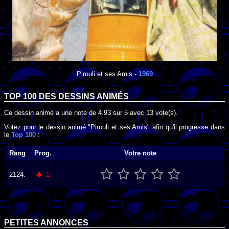
Pirouli et ses Amis
-
1969
TOP 100 DES
DESSINS ANIMÉS
Ce dessin animé a une note de
4.93
sur
5
avec
13
vote(s).
Votez pour le dessin animé "Pirouli et ses Amis" afin qu'il progresse dans
le
Top 100
:
Rang
Prog.
Votre note
2124.
-1
PETITES ANNONCES