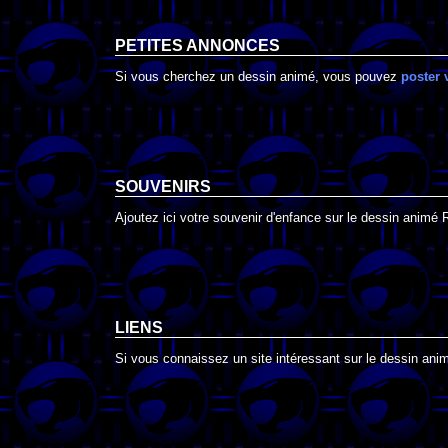
PETITES ANNONCES
Si vous cherchez un dessin animé, vous pouvez
poster 
SOUVENIRS
Ajoutez ici votre souvenir d'enfance sur le dessin animé 
LIENS
Si vous connaissez un site intéressant sur le dessin anim