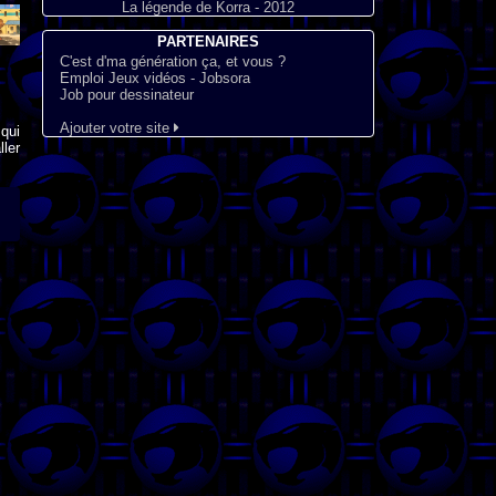
La légende de Korra - 2012
PARTENAIRES
C'est d'ma génération ça, et vous ?
Emploi Jeux vidéos - Jobsora
Job pour dessinateur
Ajouter votre site
qui
ler