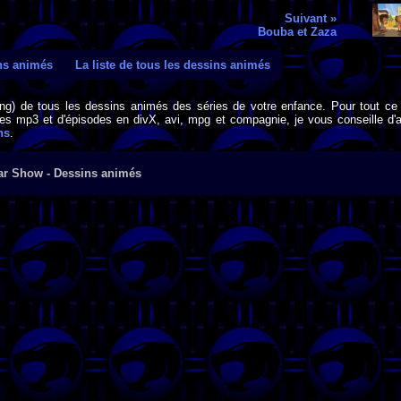
Suivant »
Bouba et Zaza
ins animés
La liste de tous les dessins animés
png) de tous les dessins animés des séries de votre enfance. Pour tout ce 
s mp3 et d'épisodes en divX, avi, mpg et compagnie, je vous conseille d'al
ns
.
ar Show - Dessins animés