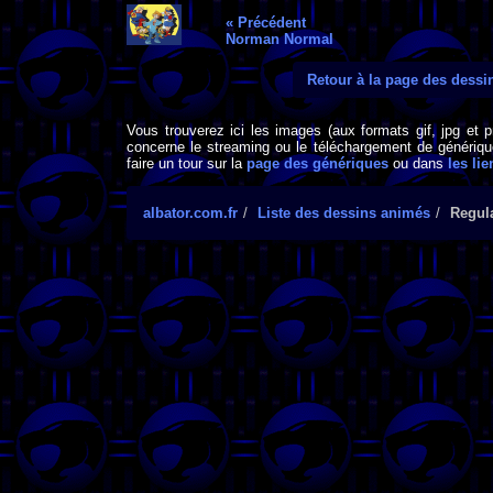
« Précédent
Norman Normal
Retour à la page des dess
Vous trouverez ici les images (aux formats gif, jpg et 
concerne le streaming ou le téléchargement de générique
faire un tour sur la
page des génériques
ou dans
les lie
albator.com.fr
Liste des dessins animés
Regul