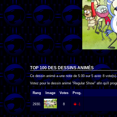
TOP 100 DES
DESSINS ANIMÉS
Ce dessin animé a une note de
5.00
sur
5
avec
8
vote(s).
Votez pour le dessin animé "Regular Show" afin qu'il pro
Rang
Image
Votes
Prog.
2930.
8
-1