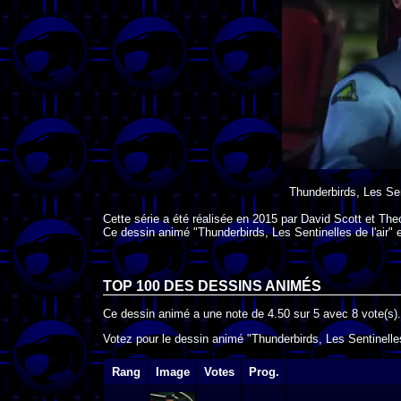
Thunderbirds, Les Sent
Cette série a été réalisée en
2015
par
David Scott
et
The
Ce dessin animé "Thunderbirds, Les Sentinelles de l'air" 
TOP 100 DES
DESSINS ANIMÉS
Ce dessin animé a une note de
4.50
sur
5
avec
8
vote(s).
Votez pour le dessin animé "Thunderbirds, Les Sentinelles 
Rang
Image
Votes
Prog.