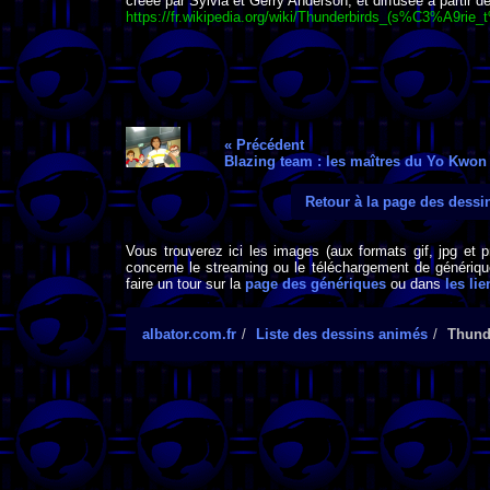
créée par Sylvia et Gerry Anderson, et diffusée à partir d
https://fr.wikipedia.org/wiki/Thunderbirds_(s%C3%A
« Précédent
Blazing team : les maîtres du Yo Kwon
Retour à la page des dess
Vous trouverez ici les images (aux formats gif, jpg et 
concerne le streaming ou le téléchargement de générique
faire un tour sur la
page des génériques
ou dans
les lie
albator.com.fr
Liste des dessins animés
Thunde