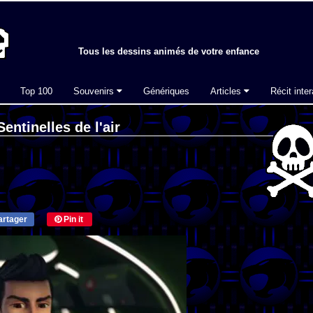
Tous les dessins animés de votre enfance
Top 100
Souvenirs
Génériques
Articles
Récit inter
entinelles de l'air
rtager
Pin it