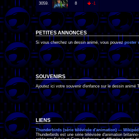
3059.
8
-1
PETITES ANNONCES
Si vous cherchez un dessin animé, vous pouvez
poster 
SOUVENIRS
Ajoutez ici votre souvenir d'enfance sur le dessin animé T
LIENS
Thunderbirds (série télévisée d'animation) — Wikipéd
Thunderbirds est une série télévisée d'animation britann