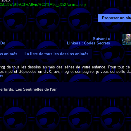
e 2015.
9rie_t%C3%A9l%C3%A9vis%C3%A9e_d%27animation)
Proposer un sit
Suivant »
 Do
Linkers : Codes Secrets
ins animés
La liste de tous les dessins animés
png) de tous les dessins animés des séries de votre enfance. Pour tout ce 
s mp3 et d'épisodes en divX, avi, mpg et compagnie, je vous conseille d'al
ns
.
rbirds, Les Sentinelles de l'air