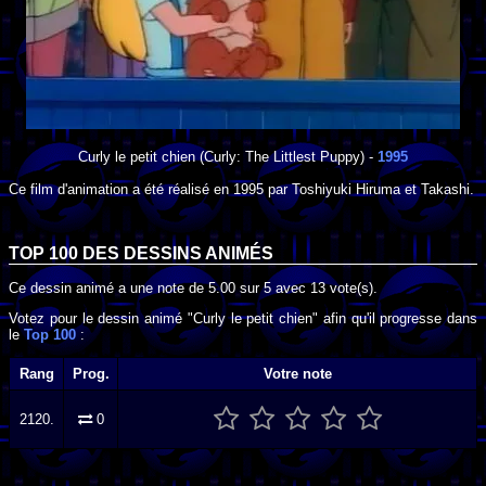
Curly le petit chien
(Curly: The Littlest Puppy) -
1995
Ce film d'animation a été réalisé en
1995
par
Toshiyuki Hiruma
et
Takashi
.
TOP 100 DES
DESSINS ANIMÉS
Ce dessin animé a une note de
5.00
sur
5
avec
13
vote(s).
Votez pour le dessin animé "Curly le petit chien" afin qu'il progresse dans
le
Top 100
:
Rang
Prog.
Votre note
2120.
0