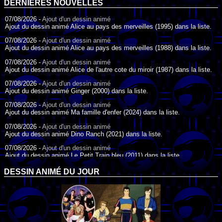
DERNIÈRES NOUVELLES
07/08/2026 -
Ajout d'un dessin animé
Ajout du dessin animé Alice au pays des merveilles (1995) dans la liste.
07/08/2026 -
Ajout d'un dessin animé
Ajout du dessin animé Alice au pays des merveilles (1988) dans la liste.
07/08/2026 -
Ajout d'un dessin animé
Ajout du dessin animé Alice de l'autre cote du miroir (1987) dans la liste.
07/08/2026 -
Ajout d'un dessin animé
Ajout du dessin animé Ginger (2000) dans la liste.
07/08/2026 -
Ajout d'un dessin animé
Ajout du dessin animé Ma famille d'enfer (2024) dans la liste.
07/08/2026 -
Ajout d'un dessin animé
Ajout du dessin animé Dino Ranch (2021) dans la liste.
07/08/2026 -
Ajout d'un dessin animé
Ajout du dessin animé Le Petit Train bleu (2011) dans la liste.
07/08/2026 -
Ajout d'un dessin animé
DESSIN ANIMÉ DU JOUR
Ajout du dessin animé Agent Spécial Oso (2009) dans la liste.
17/07/2026 -
Ajout d'un dessin animé
Ajout du dessin animé Peter Pan (1988) dans la liste.
17/07/2026 -
Ajout d'un dessin animé
Ajout du dessin animé Le Bossu de Notre-Dame (1996) dans la liste.