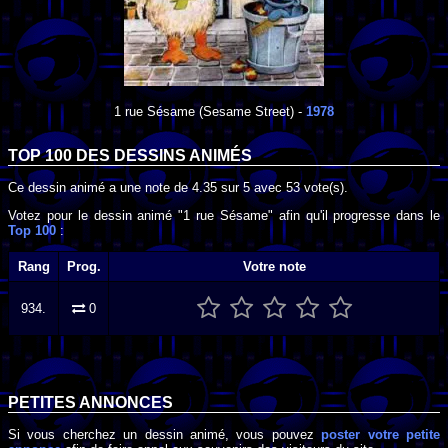
1 rue Sésame
(Sesame Street) -
1978
TOP 100 DES
DESSINS ANIMÉS
Ce dessin animé a une note de
4.35
sur
5
avec
53
vote(s).
Votez pour le dessin animé "1 rue Sésame" afin qu'il progresse dans le
Top 100
:
Rang
Prog.
Votre note
934.
0
PETITES ANNONCES
Si vous cherchez un dessin animé, vous pouvez
poster votre petite