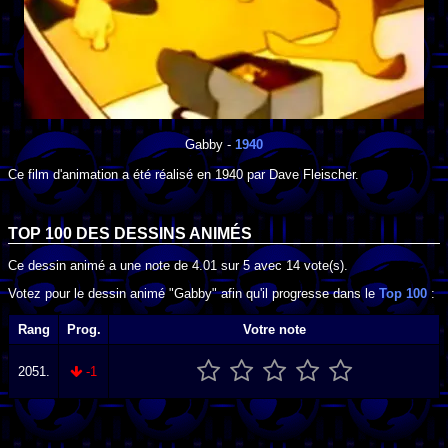
Gabby
-
1940
Ce film d'animation a été réalisé en
1940
par
Dave Fleischer
.
TOP 100 DES
DESSINS ANIMÉS
Ce dessin animé a une note de
4.01
sur
5
avec
14
vote(s).
Votez pour le dessin animé "Gabby" afin qu'il progresse dans le
Top 100
:
Rang
Prog.
Votre note
2051.
-1