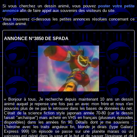
Si vous cherchez un dessin animé, vous pouvez
poster votre petite
annonce
afin de faire appel aux souvenirs des visiteurs du site.
Vous trouverez ci-dessous les petites annonces résolues concernant ce
dessin animé.
ANNONCE N°3850 DE SPADA
« Bonjour à tous, Je recherche depuis maintenant 10 ans un dessin
animé auquel je repense une fois pas an avec mon frère et nous n'en
pouvons plus de ne pas le retrouver dans les bases de données du net.
C'était de la science fiction style japonais année 70-80 (car le dessin
faisait "archaïque") mais acheté en VHS en français (plusieurs épisodes
disponibles) dans les années fin 90. Détails dont je me souviens :
L’héroïne avec les traits anguleux fin, blonde je dirais (type Galaxy
Express 999) Un épisode se passe sur une planète marais où un
vaisseau est piégé dans la vase et le but et de sauver l'équipage et de