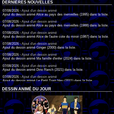
DERNIÈRES NOUVELLES
07/08/2026 -
Ajout d'un dessin animé
Ajout du dessin animé Alice au pays des merveilles (1995) dans la liste.
07/08/2026 -
Ajout d'un dessin animé
Ajout du dessin animé Alice au pays des merveilles (1988) dans la liste.
07/08/2026 -
Ajout d'un dessin animé
Ajout du dessin animé Alice de l'autre cote du miroir (1987) dans la liste.
07/08/2026 -
Ajout d'un dessin animé
Ajout du dessin animé Ginger (2000) dans la liste.
07/08/2026 -
Ajout d'un dessin animé
Ajout du dessin animé Ma famille d'enfer (2024) dans la liste.
07/08/2026 -
Ajout d'un dessin animé
Ajout du dessin animé Dino Ranch (2021) dans la liste.
07/08/2026 -
Ajout d'un dessin animé
Ajout du dessin animé Le Petit Train bleu (2011) dans la liste.
07/08/2026 -
Ajout d'un dessin animé
DESSIN ANIMÉ DU JOUR
Ajout du dessin animé Agent Spécial Oso (2009) dans la liste.
17/07/2026 -
Ajout d'un dessin animé
Ajout du dessin animé Peter Pan (1988) dans la liste.
17/07/2026 -
Ajout d'un dessin animé
Ajout du dessin animé Le Bossu de Notre-Dame (1996) dans la liste.