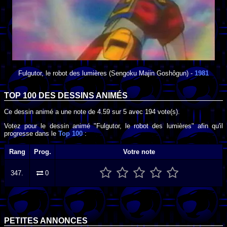
Fulgutor, le robot des lumières
(Sengoku Majin Goshôgun) -
1981
TOP 100 DES
DESSINS ANIMÉS
Ce dessin animé a une note de
4.59
sur
5
avec
194
vote(s).
Votez pour le dessin animé "Fulgutor, le robot des lumières" afin qu'il
progresse dans le
Top 100
:
Rang
Prog.
Votre note
347.
0
PETITES ANNONCES