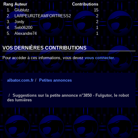
Rang
Auteur
Contributions
1.
Glublutz
15
2.
LARPEUR2TEAMFORTRESS2
2
3.
Jordy
2
4.
Seb06200
1
5.
Alexandre74
1
VOS DERNIÈRES CONTRIBUTIONS
Pour accéder à ces informations, vous devez
vous connecter
.
albator.com.fr
Petites annonces
Suggestions sur la petite annonce n°3850 - Fulgutor, le robot
des lumières