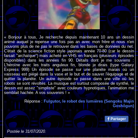
« Bonjour à tous, Je recherche depuis maintenant 10 ans un dessin
animé auquel je repense une fois pas an avec mon frère et nous n'en
pouvons plus de ne pas le retrouver dans les bases de données du net.
C'était de la science fiction style japonais année 70-80 (car le dessin
faisait "archaïque") mais acheté en VHS en français (plusieurs épisodes
disponibles) dans les années fin 90. Détails dont je me souviens :
L’héroïne avec les traits anguleux fin, blonde je dirais (type Galaxy
Express 999) Un épisode se passe sur une planète marais où un
vaisseau est piégé dans la vase et le but et de sauver l'équipage et de
quitter la planète. Un autre épisode se passe dans une ville où les
robots se sont révoltés. La musique est surtout composée de synthé, le
dessin est assez "simpliste" avec couleurs hypnotiques, l'animation me
semblait hachée. A vos souvenirs ! »
Réponse :
Fulgutor, le robot des lumières (Sengoku Majin
Goshôgun)
Partager
Postée le 31/07/2020.