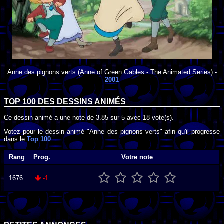
Anne des pignons verts
(Anne of Green Gables - The Animated Series) -
2001
TOP 100 DES
DESSINS ANIMÉS
Ce dessin animé a une note de
3.85
sur
5
avec
18
vote(s).
Votez pour le dessin animé "Anne des pignons verts" afin qu'il progresse
dans le
Top 100
:
Rang
Prog.
Votre note
1676.
-1