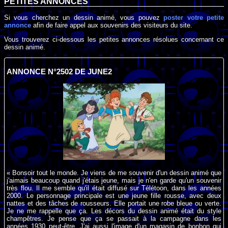
PETITES ANNONCES
Si vous cherchez un dessin animé, vous pouvez
poster votre petite
annonce
afin de faire appel aux souvenirs des visiteurs du site.
Vous trouverez ci-dessous les petites annonces résolues concernant ce
dessin animé.
ANNONCE N°2502 DE JUNE2
« Bonsoir tout le monde. Je viens de me souvenir d'un dessin animé que
j'aimais beaucoup quand j'étais jeune, mais je n'en garde qu'un souvenir
très flou. Il me semble qu'il était diffusé sur Télétoon, dans les années
2000. Le personnage principale est une jeune fille rousse, avec deux
nattes et des tâches de rousseurs. Elle portait une robe bleue ou verte.
Je ne me rappelle que ça. Les décors du dessin animé était du style
champêtres. Je pense que ça se passait à la campagne dans les
années 1930 peut-être. J'ai aussi l'image d'un magasin de bonbon qui