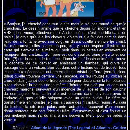
« Bonjour, j'ai cherché dans tout le site mais je n'ai pas trouvé ce que je
cherchais. Le dessin animé que je cherche depuis un moment était en
VHS (donc vieux, effectivement). Au tout début, c'est une fille dans un
palais, je crois qu'elle a les cheveux violets et elle fait des cercles dans
l'eau de la fontaine avec son doigt en disant qu'elle s’ennuie (je crois).
Sa mère arrive, elles parlent un peu, et il y a une espèce d'histoire de
carte qui s'envole et la mère qui périt dans un bateau en essayant de
récupérer des cristaux. Son père est donc seul au trône ensuite et son
frère (?) est la cause de tout ceci. Dans le film/dessin animé elle trouve
la cachette de ce dernier en abaissant un flambeau qui ouvre un
passage dans un volcan. Son but dans cette histoire est de trouver tous
les cristaux nécessaire, autrement dit, un cristal de Terre (verre), d'eau
(bleu) qu'elle trouvera derrière une cascade, de feu (rouge) au volcan je
crois et d'air (jaune) que le frère possède pour déclencher la tempête qui
a fait chavirer la bateau de la mère. L'héroïne est aidé par un gars aux
cheveux marrons, survivant d'un incendie de village et de son dauphin
de compagnie. Vers la fin elle est enfermé dans le volcan avec le
cadavre du gars qu'elle soignera avec un cristal violet. Le frère se
transformera en monstre je crois à cause des 4 cristaux réunis. Au cour
de l'histoire la cité (son palais entre autre) est recouvert d'un énorme
dôme protecteur de part l'idée du frère. Excusez-moi si c'est flou et un
peu mélangé mais j'ai du mal à me souvenir. Merci pour les aides à
venir. »
Réponse :
Atlantide la légende (The Legend of Atlantis - Golden