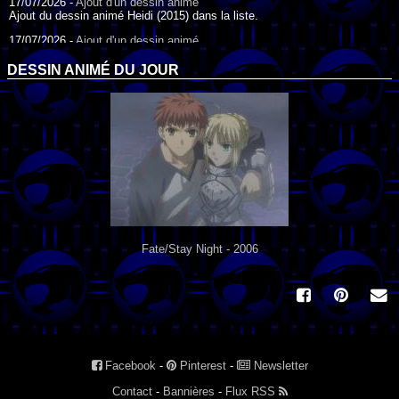
17/07/2026 -
Ajout d'un dessin animé
Ajout du dessin animé Heidi (2015) dans la liste.
17/07/2026 -
Ajout d'un dessin animé
Ajout du dessin animé Heidi (1995) dans la liste.
DESSIN ANIMÉ DU JOUR
09/07/2026 -
Ajout d'un dessin animé
Ajout du dessin animé Genki l'Aventurier de la Chance (2006) dans la
liste.
04/07/2026 -
Ajout d'un dessin animé
Ajout du dessin animé Vilain Petit Canard (2000) dans la liste.
04/07/2026 -
Ajout d'un dessin animé
Ajout du dessin animé Le Noël du vilain petit canard (2003) dans la liste.
Fate/Stay Night - 2006
Facebook
-
Pinterest
-
Newsletter
Contact
-
Bannières
-
Flux RSS