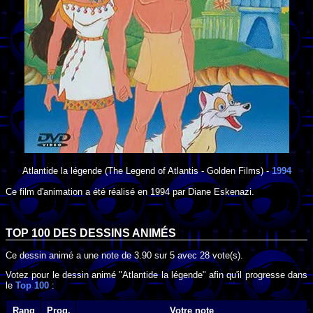
Atlantide la légende
(The Legend of Atlantis - Golden Films) -
1994
Ce film d'animation a été réalisé en
1994
par
Diane Eskenazi
.
TOP 100 DES
DESSINS ANIMÉS
Ce dessin animé a une note de
3.90
sur
5
avec
28
vote(s).
Votez pour le dessin animé "Atlantide la légende" afin qu'il progresse dans
le
Top 100
:
Rang
Prog.
Votre note