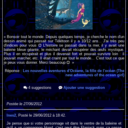
« Bonsoir tout le monde. Depuis quelques temps, je cherche le nom d'un
dessin animé qui passait sur Télétoon il y a 10/12 ans... J'ai très peu
d'indices pour vous
L'histoire se passait dans la mer, il y avait une
baleine bleue géante, le méchant devait récupérer des œufs mystique.
Plus il en récupérait et plus il devenait fort et pouvait survivre loin : il
pouvait marcher, etc. Il était craint par tout le monde... C'est tout ce que
je peux vous donner. Merci beaucoup
»
Réponse :
Les nouvelles aventures d'Océane, la fille de l'océan (The
new adventures of the ocean girl)
4 suggestions
Ajouter une suggestion
Postée le 27/06/2012.
Ines2
, Posté le 29/06/2012 à 18:42.
Je pense que si votre personnage vit dans le ventre de la baleine et
qu'il a un compagnon blond, c'est peut être Flapjack mais ça passe