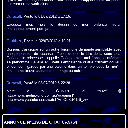
sur cartoon network alors.
Duracall
, Posté le 01/07/2012 à 17:15.
Excusez moi, mais le dessin de mon enfance n'était
malheureusement pas ça.
Glublutz
, Posté le 02/07/2012 à 16:21.
Bonjour. J'ai croisé sur un autre forum une demande semblable avec
une proposition de réponse : "je crois que le titre de la série c'est
Océana, la princesse s'appelle Océane, son ami Joba, le méchant
se prénomme Galièlle et il veut s'emparer de quatre cristaux couleur
or qui sont gardés par une baleine dans un temple sous la mer" ;
mais je ne trouve aucune info, image ou autre.
Duracall
, Posté le 03/07/2012 à 22:28.
Merci à toi Glubultz j'ai trouvé
http://www.mediaworld.com.au/oceangirl/
http://www.youtube.com/watch?v=QbXdA1St_zw
ANNONCE N°1296 DE CHAHCA5754