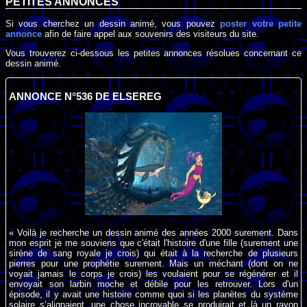
PETITES ANNONCES
Si vous cherchez un dessin animé, vous pouvez
poster votre petite
annonce
afin de faire appel aux souvenirs des visiteurs du site.
Vous trouverez ci-dessous les petites annonces résolues concernant ce
dessin animé.
ANNONCE N°536 DE ELSEREG
« Voilà je recherche un dessin animé des années 2000 surement. Dans
mon esprit je me souviens que c'était l'histoire d'une fille (surement une
sirène de sang royale je crois) qui était à la recherche de plusieurs
pierres pour une prophétie surement. Mais un méchant (dont on ne
voyait jamais le corps je crois) les voulaient pour se régénérer et il
envoyait son larbin moche et débile pour les retrouver. Lors d'un
épisode, il y avait une histoire comme quoi si les planètes du système
solaire s’alignaient, une chose incroyable se produirait et là un rayon