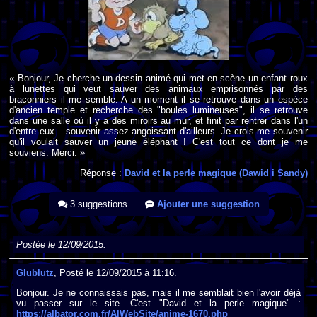
« Bonjour, Je cherche un dessin animé qui met en scène un enfant roux
à lunettes qui veut sauver des animaux emprisonnés par des
braconniers il me semble. A un moment il se retrouve dans un espèce
d'ancien temple et recherche des "boules lumineuses", il se retrouve
dans une salle où il y a des miroirs au mur, et finit par rentrer dans l'un
d'entre eux... souvenir assez angoissant d'ailleurs. Je crois me souvenir
qu'il voulait sauver un jeune éléphant ! C'est tout ce dont je me
souviens. Merci. »
Réponse :
David et la perle magique (Dawid i Sandy)
3 suggestions
Ajouter une suggestion
Postée le 12/09/2015.
Glublutz
, Posté le 12/09/2015 à 11:16.
Bonjour. Je ne connaissais pas, mais il me semblait bien l'avoir déjà
vu passer sur le site. C'est "David et la perle magique" :
https://albator.com.fr/AlWebSite/anime-1670.php