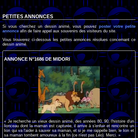
PETITES ANNONCES
Si vous cherchez un dessin animé, vous pouvez
poster votre petite
annonce
afin de faire appel aux souvenirs des visiteurs du site.
Vous trouverez ci-dessous les petites annonces résolues concernant ce
dessin animé.
ANNONCE N°1686 DE MIDORI
« Je recherche un vieux dessin animé, des années 80, 90, l'histoire d'un
lionceau dont la maman est capturée, il arrive à s'enfuir et rencontre un
lion qui va l'aider à sauver sa maman, et si je me rappelle bien, le lion et
sa maman tombent amoureux à la fin (ce n'est pas Léo). Merci. »