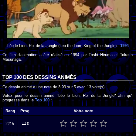
Léo le Lion, Roi de la Jungle
(Leo the Lion: King of the Jungle) -
1994
Ce film d'animation a été réalisé en
1994
par
Toshi Hiruma
et
Takashi
Masunaga
.
TOP 100 DES
DESSINS ANIMÉS
Ce dessin animé a une note de
3.93
sur
5
avec
13
vote(s).
Votez pour le dessin animé "Léo le Lion, Roi de la Jungle" afin qu'il
progresse dans le
Top 100
:
Rang
Prog.
Votre note
2215.
0