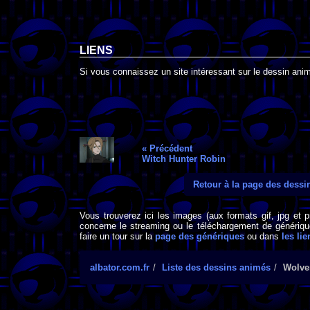
LIENS
Si vous connaissez un site intéressant sur le dessin anim
« Précédent
Witch Hunter Robin
Retour à la page des dess
Vous trouverez ici les images (aux formats gif, jpg et 
concerne le streaming ou le téléchargement de générique
faire un tour sur la
page des génériques
ou dans
les lie
albator.com.fr
Liste des dessins animés
Wolve