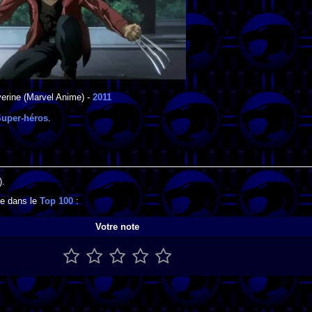
erine
(Marvel Anime) -
2011
uper-héros
.
).
se dans le
Top 100
:
Votre note