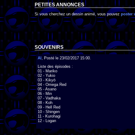
PETITES ANNONCES
Si vous cherchez un dessin animé, vous pouvez
poster 
SOUVENIRS
Al
, Posté le 23/02/2017 15:00.
Liste des épisodes :

01 - Mariko

02 - Yukio

03 - Kikyō

04 - Omega Red

05 - Asano

06 - Min

07 - Vadhaka

08 - Koh

09 - Hell Red

10 - Shingen

11 - Kurohagi

12 - Logan