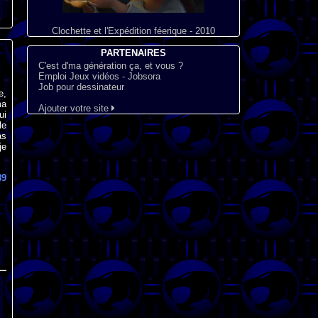
Clochette et l'Expédition féerique - 2010
PARTENAIRES
C'est d'ma génération ça, et vous ?
Emploi Jeux vidéos - Jobsora
Job pour dessinateur
e,
ma
Ajouter votre site
ui
le
as
je
89