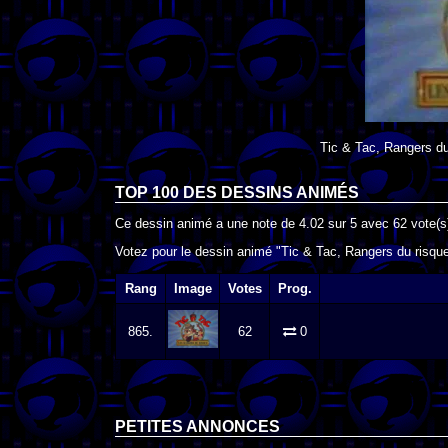
Tic & Tac, Rangers du
TOP 100 DES
DESSINS ANIMÉS
Ce dessin animé a une note de
4.02
sur
5
avec
62
vote(s
Votez pour le dessin animé "Tic & Tac, Rangers du risque"
Rang
Image
Votes
Prog.
865.
62
0
PETITES ANNONCES