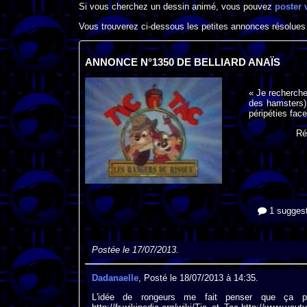
Si vous cherchez un dessin animé, vous pouvez
poster 
Vous trouverez ci-dessous les petites annonces résolues
ANNONCE N°1350 DE BELLIARD ANAÏS
« Je recherche
des hamsters) 
péripéties fac
Ré
1 suggest
Postée le 17/07/2013.
Dadanaelle
, Posté le 18/07/2013 à 14:35.
L'idée de rongeurs me fait penser que ça p