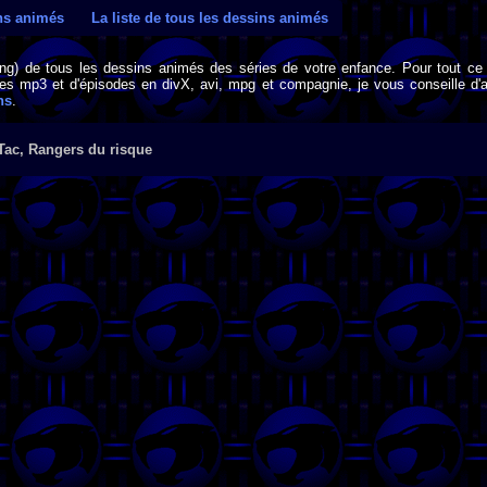
ins animés
La liste de tous les dessins animés
png) de tous les dessins animés des séries de votre enfance. Pour tout ce 
s mp3 et d'épisodes en divX, avi, mpg et compagnie, je vous conseille d'al
ns
.
Tac, Rangers du risque