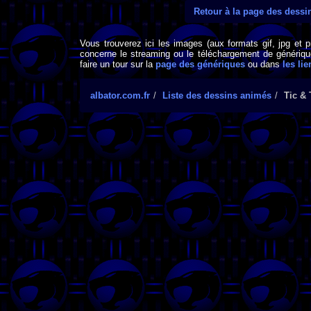
Retour à la page des dess
Vous trouverez ici les images (aux formats gif, jpg et 
concerne le streaming ou le téléchargement de générique
faire un tour sur la
page des génériques
ou dans
les lie
albator.com.fr
Liste des dessins animés
Tic & 