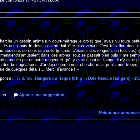
youtube.com/watch?v=-BV3W5YL8lA.
cherche un dessin animé (un court-métrage je crois) que j'avais vu toute petit
s 15 ans (mais le dessin animé doit être plus vieux). C'est très flou dans 
me souviens de deux écureuils (je crois, c'étaient des rongeurs en tout cas) q
omenaient/s'amusaient dans des arbres, tout se passait bien puis il me semb
fait attaqués par un autre rongeur et qu'il y avait aussi de l'orage, il n'y avait p
te des bruitages/sons. J'ai déjà énormément cherché mais je n'ai rien trouvé, 
e de quelques détails... Merci d'avance ! »
ponse :
Tic & Tac, Rangers du risque (Chip 'n Dale Rescue Rangers)
- 19
ion
Ajouter une suggestion
Retour aux annonces