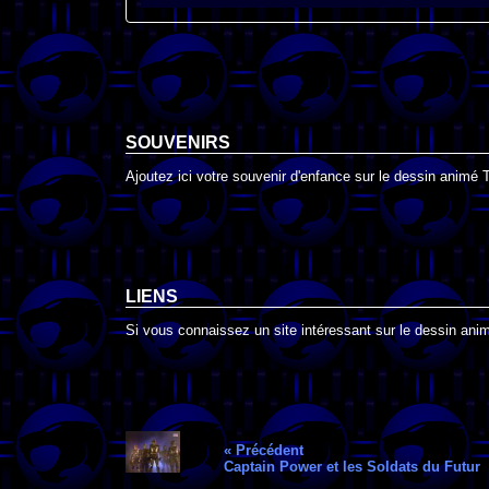
SOUVENIRS
Ajoutez ici votre souvenir d'enfance sur le dessin animé 
LIENS
Si vous connaissez un site intéressant sur le dessin anim
« Précédent
Captain Power et les Soldats du Futur