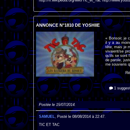
http://fr.wikipedia.org/wiki/Tic_et_Tac http://www.
ANNONCE N°1810 DE YOSHIIE
« Bonsoir, je 
il y a au moin
tête, mais je 
vivaient/se pr
qu'ils se sont 
de parole, jus
me souviens qu
Ré
1 suggest
Postée le 15/07/2014.
SAMUEL
, Posté le 08/08/2014 à 22:47.
TIC ET TAC