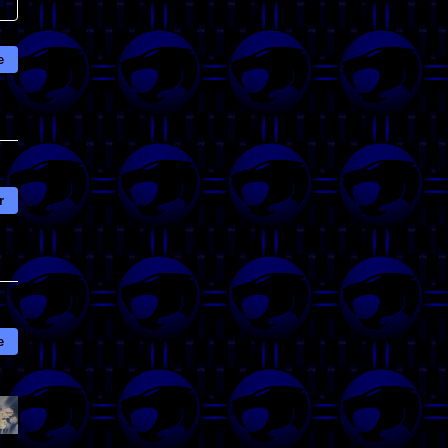
e
r
e