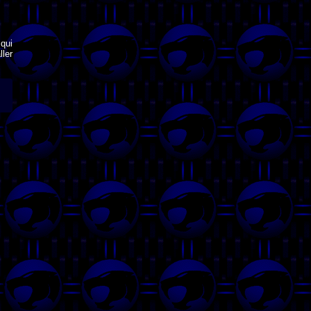
qui
ler