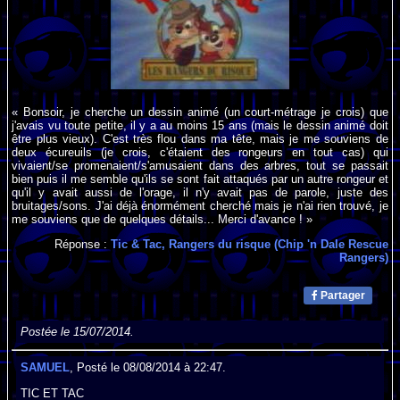
« Bonsoir, je cherche un dessin animé (un court-métrage je crois) que
j'avais vu toute petite, il y a au moins 15 ans (mais le dessin animé doit
être plus vieux). C'est très flou dans ma tête, mais je me souviens de
deux écureuils (je crois, c'étaient des rongeurs en tout cas) qui
vivaient/se promenaient/s'amusaient dans des arbres, tout se passait
bien puis il me semble qu'ils se sont fait attaqués par un autre rongeur et
qu'il y avait aussi de l'orage, il n'y avait pas de parole, juste des
bruitages/sons. J'ai déjà énormément cherché mais je n'ai rien trouvé, je
me souviens que de quelques détails... Merci d'avance ! »
Réponse :
Tic & Tac, Rangers du risque (Chip 'n Dale Rescue
Rangers)
Partager
Postée le 15/07/2014.
SAMUEL
, Posté le 08/08/2014 à 22:47.
TIC ET TAC