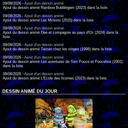
09/08/2026 -
Ajout d'un dessin animé
Ajout du dessin animé Rainbow Bubblegem (2023) dans la liste.
09/08/2026 -
Ajout d'un dessin animé
Ajout du dessin animé Les Minions (2015) dans la liste.
09/08/2026 -
Ajout d'un dessin animé
Ajout du dessin animé Dee et compagnie au pays d'Oz (2024) dans la
liste.
09/08/2026 -
Ajout d'un dessin animé
Ajout du dessin animé Tarzan chez les singes (1998) dans la liste.
09/08/2026 -
Ajout d'un dessin animé
Ajout du dessin animé Les aventures de Tom Pouce et Poucelina (2002)
dans la liste.
09/08/2026 -
Ajout d'un dessin animé
Ajout du dessin animé L'Ecole des licornes (2023) dans la liste.
09/08/2026 -
Ajout d'un dessin animé
Ajout du dessin animé Wonder Choux ! (2006) dans la liste.
DESSIN ANIMÉ DU JOUR
09/08/2026 -
Ajout d'un dessin animé
Ajout du dessin animé Anna et ses amis (2022) dans la liste.
09/08/2026 -
Ajout d'un dessin animé
Ajout du dessin animé Tom Pouce en trouble (1940) dans la liste.
09/08/2026 -
Ajout d'un dessin animé
Ajout du dessin animé Anna et le Roi (2000) dans la liste.