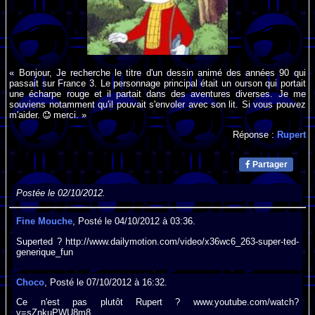
« Bonjour, Je recherche le titre d'un dessin animé des années 90 qui
passait sur France 3. Le personnage principal était un ourson qui portait
une écharpe rouge et il partait dans des aventures diverses. Je me
souviens notamment qu'il pouvait s'envoler avec son lit. Si vous pouvez
m'aider.
merci. »
Réponse :
Rupert
Partager
Postée le 02/10/2012.
Fine Mouche
, Posté le 04/10/2012 à 03:36.
Superted ? http://www.dailymotion.com/video/x36wc6_263-super-ted-
generique_fun
Choco
, Posté le 07/10/2012 à 16:32.
Ce n'est pas plutôt Rupert ? www.youtube.com/watch?
v=sZnkuPWU8m8