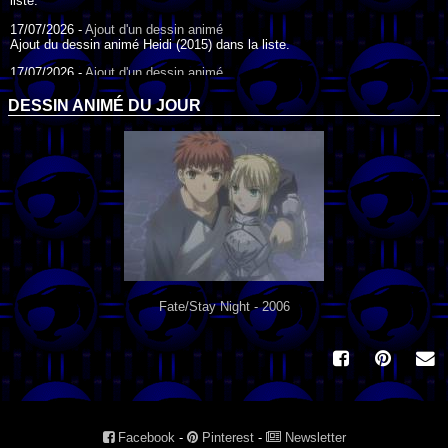
liste.
17/07/2026 -
Ajout d'un dessin animé
Ajout du dessin animé Heidi (2015) dans la liste.
17/07/2026 -
Ajout d'un dessin animé
Ajout du dessin animé Heidi (1995) dans la liste.
DESSIN ANIMÉ DU JOUR
09/07/2026 -
Ajout d'un dessin animé
Ajout du dessin animé Genki l'Aventurier de la Chance (2006) dans la
liste.
04/07/2026 -
Ajout d'un dessin animé
Ajout du dessin animé Vilain Petit Canard (2000) dans la liste.
04/07/2026 -
Ajout d'un dessin animé
Ajout du dessin animé Le Noël du vilain petit canard (2003) dans la liste.
Fate/Stay Night - 2006
Facebook
-
Pinterest
-
Newsletter