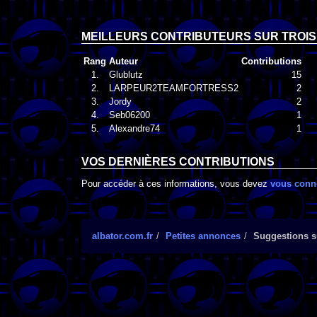
MEILLEURS CONTRIBUTEURS SUR TROIS
Rang
Auteur
Contributions
1.
Glublutz
15
2.
LARPEUR2TEAMFORTRESS2
2
3.
Jordy
2
4.
Seb06200
1
5.
Alexandre74
1
VOS DERNIÈRES CONTRIBUTIONS
Pour accéder à ces informations, vous devez
vous conn
albator.com.fr
Petites annonces
Suggestions su