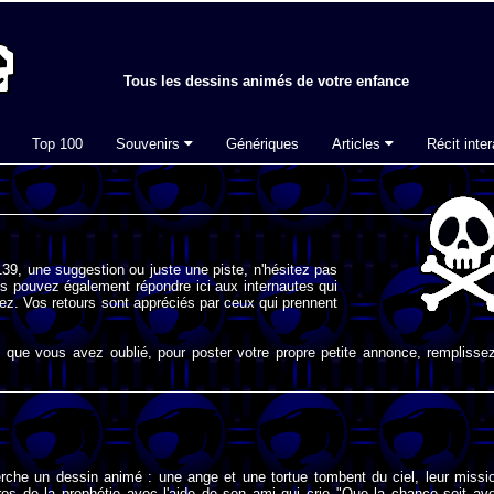
Tous les dessins animés de votre enfance
Top 100
Souvenirs
Génériques
Articles
Récit inter
39, une suggestion ou juste une piste, n'hésitez pas
s pouvez également répondre ici aux internautes qui
ez. Vos retours sont appréciés par ceux qui prennent
que vous avez oublié, pour poster votre propre petite annonce, remplissez
erche un dessin animé : une ange et une tortue tombent du ciel, leur missi
ros de la prophétie avec l'aide de son ami qui crie "Que la chance soit av