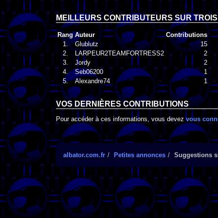
MEILLEURS CONTRIBUTEURS SUR TROIS
Rang
Auteur
Contributions
1.
Glublutz
15
2.
LARPEUR2TEAMFORTRESS2
2
3.
Jordy
2
4.
Seb06200
1
5.
Alexandre74
1
VOS DERNIÈRES CONTRIBUTIONS
Pour accéder à ces informations, vous devez
vous conn
albator.com.fr
Petites annonces
Suggestions su