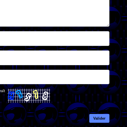
raît
Valider