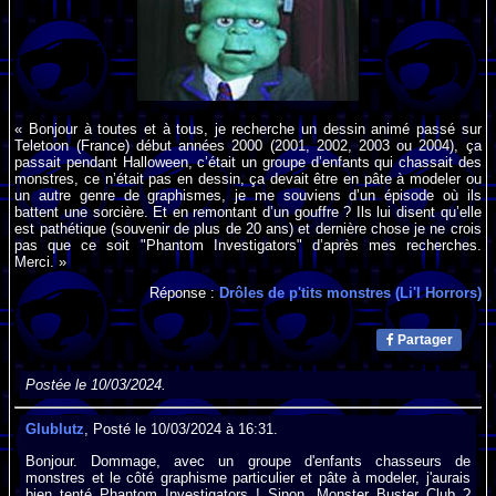
« Bonjour à toutes et à tous, je recherche un dessin animé passé sur
Teletoon (France) début années 2000 (2001, 2002, 2003 ou 2004), ça
passait pendant Halloween, c’était un groupe d’enfants qui chassait des
monstres, ce n’était pas en dessin, ça devait être en pâte à modeler ou
un autre genre de graphismes, je me souviens d’un épisode où ils
battent une sorcière. Et en remontant d’un gouffre ? Ils lui disent qu’elle
est pathétique (souvenir de plus de 20 ans) et dernière chose je ne crois
pas que ce soit "Phantom Investigators" d’après mes recherches.
Merci. »
Réponse :
Drôles de p'tits monstres (Li'l Horrors)
Partager
Postée le 10/03/2024.
Glublutz
, Posté le 10/03/2024 à 16:31.
Bonjour. Dommage, avec un groupe d'enfants chasseurs de
monstres et le côté graphisme particulier et pâte à modeler, j'aurais
bien tenté Phantom Investigators ! Sinon, Monster Buster Club ?