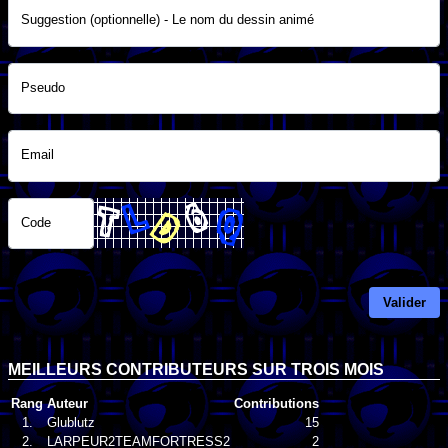
Suggestion (optionnelle) - Le nom du dessin animé
Pseudo
Email
Code
Valider
MEILLEURS CONTRIBUTEURS SUR TROIS MOIS
Rang
Auteur
Contributions
1.
Glublutz
15
2.
LARPEUR2TEAMFORTRESS2
2