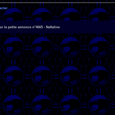
ecter
.
r la petite annonce n°4665 - Naftaline