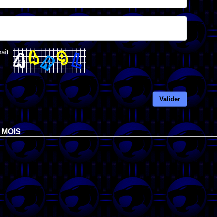
raît
Valider
 MOIS