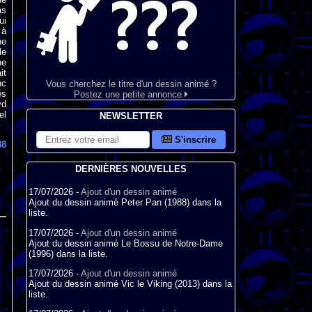
as
ui
 à
ne
le
ne
it
nc
Vous cherchez le titre d'un dessin animé ?
es
Postez une petite annonce
vd
el
NEWSLETTER
S'inscrire
88
DERNIÈRES NOUVELLES
17/07/2026 -
Ajout d'un dessin animé
Ajout du dessin animé Peter Pan (1988) dans la
liste.
17/07/2026 -
Ajout d'un dessin animé
Ajout du dessin animé Le Bossu de Notre-Dame
(1996) dans la liste.
17/07/2026 -
Ajout d'un dessin animé
Ajout du dessin animé Vic le Viking (2013) dans la
liste.