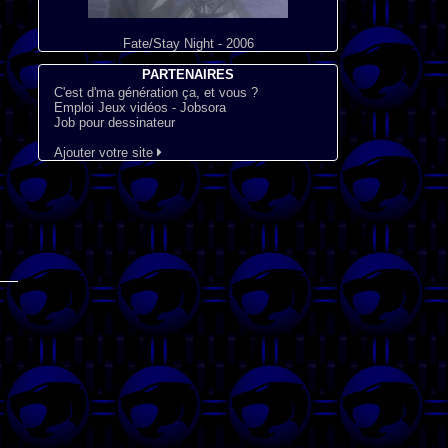
Fate/Stay Night - 2006
PARTENAIRES
C'est d'ma génération ça, et vous ?
Emploi Jeux vidéos - Jobsora
Job pour dessinateur
Ajouter votre site