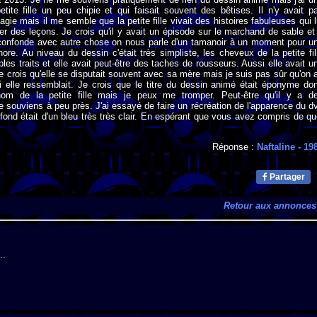
tite fille un peu chipie et qui faisait souvent des bêtises. Il n'y avait p
agie mais il me semble que la petite fille vivait des histoires fabuleuses qui l
irer des leçons. Je crois qu'il y avait un épisode sur le marchand de sable et
confonde avec autre chose on nous parle d'un tamanoir à un moment pour u
gnore. Au niveau du dessin c'était très simpliste, les cheveux de la petite fil
ples traits et elle avait peut-être des taches de rousseurs. Aussi elle avait u
e crois qu'elle se disputait souvent avec sa mère mais je suis pas sûr qu'on a
i elle ressemblait. Je crois que le titre du dessin animé était éponyme do
énom de la petite fille mais je peux me tromper. Peut-être qu'il y a d
 souviens à peu près. J'ai essayé de faire un récréation de l'apparence du d
 fond était d'un bleu très très clair. En espérant que vous avez compris de qu
Réponse :
Naftaline
- 19
Partager
Retour aux annonces
..