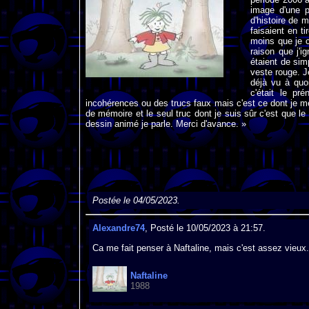
image d'une pe
d'histoire de m
faisaient en t
moins que je 
raison que j'i
étaient de sim
veste rouge. J
déjà vu à quo
c'était le pr
incohérences ou des trucs faux mais c'est ce dont je me
de mémoire et le seul truc dont je suis sûr c'est que le
dessin animé je parle. Merci d'avance. »
Postée le 04/05/2023.
Alexandre74
, Posté le 10/05/2023 à 21:57.
Ca me fait penser à Naftaline, mais c'est assez vieux.
Naftaline
1988