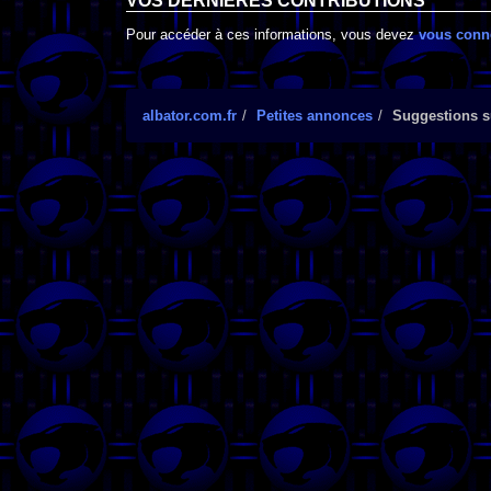
VOS DERNIÈRES CONTRIBUTIONS
Pour accéder à ces informations, vous devez
vous conn
albator.com.fr
Petites annonces
Suggestions su