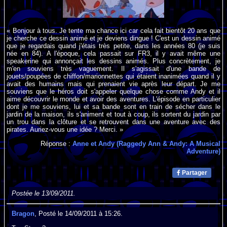
« Bonjour à tous. Je tente ma chance ici car cela fait bientôt 20 ans que
je cherche ce dessin animé et je deviens dingue ! C'est un dessin animé
que je regardais quand j'étais très petite, dans les années 80 (je suis
née en 84). A l'époque, cela passait sur FR3, il y avait même une
speakerine qui annonçait les dessins animés. Plus concrètement, je
m'en souviens très vaguement. Il s'agissait d'une bande de
jouets/poupées de chiffon/marionnettes qui étaient inanimées quand il y
avait des humains mais qui prenaient vie après leur départ. Je me
souviens que le héros doit s'appeler quelque chose comme Andy et il
aime découvrir le monde et avoir des aventures. L'épisode en particulier
dont je me souviens, lui et sa bande sont en train de sécher dans le
jardin de la maison, ils s'animent et tout à coup, ils sortent du jardin par
un trou dans la clôture et se retrouvent dans une aventure avec des
pirates. Auriez-vous une idée ? Merci. »
Réponse :
Anne et Andy (Raggedy Ann & Andy: A Musical
Adventure)
Partager
Postée le 13/09/2011.
Bragon
, Posté le 14/09/2011 à 15:26.