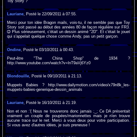
Toy Story ?
Lauriane
, Posté le 22/09/2011 à 07:55.
Merci pour ton idée Bragon mails, vois-tu, il ne semble pas que Toy
Story soit passé au début des années 80 de façon régulière sur FR3.
Plus sérieusement, c'était un dessin animé "2D". Et c'était le jouet
qui s'appelait quelque chose comme Andy, pas un petit garçon.
Ondine
, Posté le 03/10/2011 à 00:43.
Peut-être "The China Shop" de 1934 ?
http://www.youtube.com/watch?v=lnT9aVj6Yz0
Blondouille
, Posté le 09/10/2011 à 21:13.
Muppets Babies ? http://www.dailymotion.com/video/x79n8k_les-
muppets-babies-generique-dessin_animals
Lauriane
, Posté le 16/10/2011 à 21:19.
Non et non :'( Nous ne trouverons donc jamais ;_; Ce DA présentait
vraiment un couple de poupées/marionnettes mais je n'en trouve
aucune trace sur le net. Merci à vous deux pour votre participation.
Si vous avez d'autres idées, je suis preneuse !