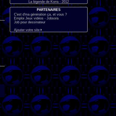
La légende de Korra - 2012
PARTENAIRES
C'est d'ma génération ça, et vous ?
Emploi Jeux vidéos - Jobsora
Job pour dessinateur
Ajouter votre site