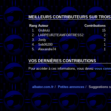
MEILLEURS CONTRIBUTEURS SUR TROIS
Rang
Auteur
Contributions
1.
Glublutz
15
2.
LARPEUR2TEAMFORTRESS2
2
3.
Jordy
2
4.
Seb06200
1
5.
Alexandre74
1
VOS DERNIÈRES CONTRIBUTIONS
Pour accéder à ces informations, vous devez
vous conn
albator.com.fr
Petites annonces
Suggestions su