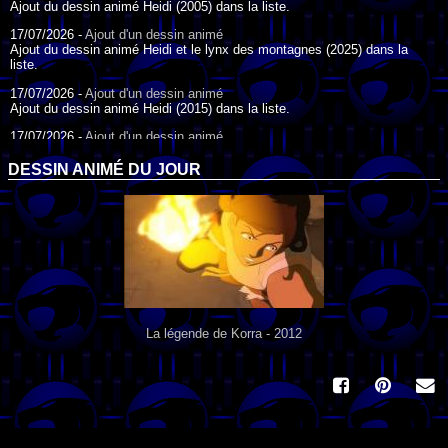
Ajout du dessin animé Heidi (2005) dans la liste.
17/07/2026 -
Ajout d'un dessin animé
Ajout du dessin animé Heidi et le lynx des montagnes (2025) dans la
liste.
17/07/2026 -
Ajout d'un dessin animé
Ajout du dessin animé Heidi (2015) dans la liste.
17/07/2026 -
Ajout d'un dessin animé
Ajout du dessin animé Heidi (1995) dans la liste.
DESSIN ANIMÉ DU JOUR
09/07/2026 -
Ajout d'un dessin animé
Ajout du dessin animé Genki l'Aventurier de la Chance (2006) dans la
liste.
04/07/2026 -
Ajout d'un dessin animé
Ajout du dessin animé Vilain Petit Canard (2000) dans la liste.
04/07/2026 -
Ajout d'un dessin animé
Ajout du dessin animé Le Noël du vilain petit canard (2003) dans la liste.
La légende de Korra - 2012