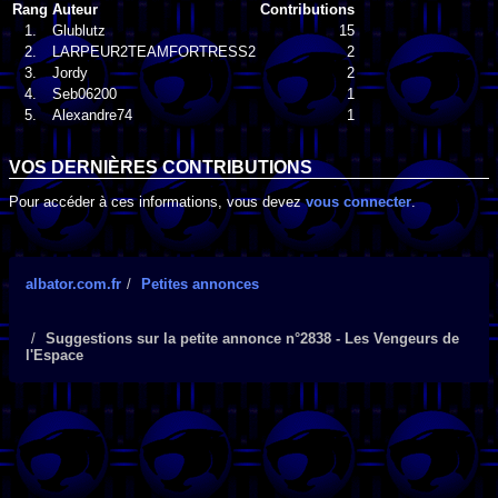
Rang
Auteur
Contributions
1.
Glublutz
15
2.
LARPEUR2TEAMFORTRESS2
2
3.
Jordy
2
4.
Seb06200
1
5.
Alexandre74
1
VOS DERNIÈRES CONTRIBUTIONS
Pour accéder à ces informations, vous devez
vous connecter
.
albator.com.fr
Petites annonces
Suggestions sur la petite annonce n°2838 - Les Vengeurs de
l'Espace