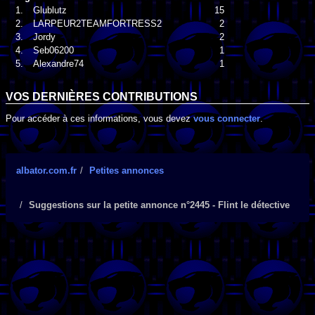
1.
Glublutz
15
2.
LARPEUR2TEAMFORTRESS2
2
3.
Jordy
2
4.
Seb06200
1
5.
Alexandre74
1
VOS DERNIÈRES CONTRIBUTIONS
Pour accéder à ces informations, vous devez
vous connecter
.
albator.com.fr
Petites annonces
Suggestions sur la petite annonce n°2445 - Flint le détective