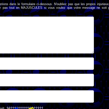
stions dans le formulaire ci-dessous. N'oubliez pas que les propos injurieu
rivez pas tout en MAJUSCULES si vous voulez que votre message ne soit 
raît