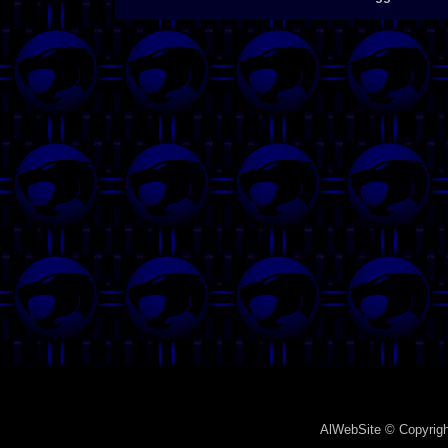
AlWebSite
© Copyrigh