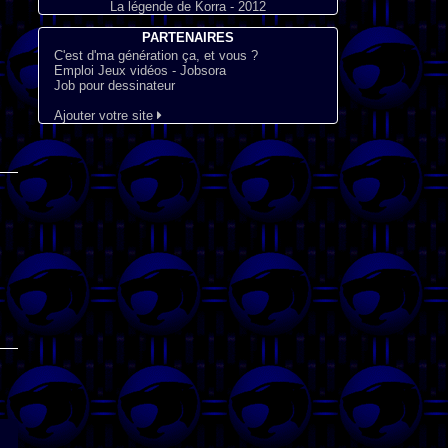
La légende de Korra - 2012
PARTENAIRES
C'est d'ma génération ça, et vous ?
Emploi Jeux vidéos - Jobsora
Job pour dessinateur
Ajouter votre site