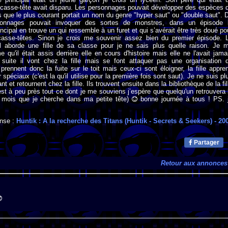
 casse-tête avait disparu. Les personnages pouvait développer des espèces 
is que le plus courant portait un nom du genre "hyper saut" ou "double saut". 
sonnages pouvait invoquer des sortes de monstres, dans un épisode 
ncipal en trouve un qui ressemble à un furet et qui s’avérait être très doué po
casse-têtes. Sinon je crois me souvenir assez bien du premier épisode. 
al aborde une fille de sa classe pour je ne sais plus quelle raison. Je 
qu'il était assis derrière elle en cours d'histoire mais elle ne l'avait jama
suite il vont chez la fille mais se font attaquer pas une organisation 
prennent donc la fuite sur le toit mais ceux-ci sont éloigner, la fille appre
éciaux (c'est la qu'il utilise pour la première fois sont saut). Je ne suis pl
 et retournent chez la fille. Ils trouvent ensuite dans la bibliothèque de la fil
st à peu près tout ce dont je me souviens j’espère que quelqu'un retrouvera 
 mois que je cherche dans ma petite tête)
bonne journée à tous ! PS. 
nse :
Huntik : A la recherche des Titans (Huntik - Secrets & Seekers)
- 20
Partager
Retour aux annonces