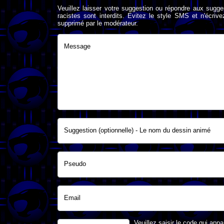
Veuillez laisser votre suggestion ou répondre aux sugge
racistes sont interdits. Evitez le style SMS et n'éc
supprimé par le modérateur.
Message
Suggestion (optionnelle) - Le nom du dessin animé
Pseudo
Email
Veuillez saisir le code qui appa