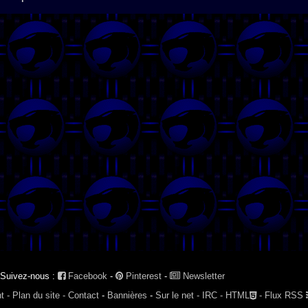
Suivez-nous :
Facebook
-
Pinterest
-
Newsletter
t -
Plan du site -
Contact
-
Bannières
-
Sur le net -
IRC -
HTML
-
Flux RSS