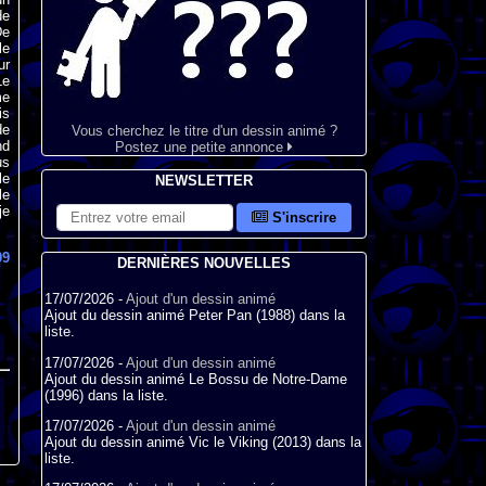
de
De
le
ur
Le
me
is
de
Vous cherchez le titre d'un dessin animé ?
nd
Postez une petite annonce
us
le
NEWSLETTER
le
je
S'inscrire
09
DERNIÈRES NOUVELLES
17/07/2026 -
Ajout d'un dessin animé
Ajout du dessin animé Peter Pan (1988) dans la
liste.
17/07/2026 -
Ajout d'un dessin animé
Ajout du dessin animé Le Bossu de Notre-Dame
(1996) dans la liste.
17/07/2026 -
Ajout d'un dessin animé
Ajout du dessin animé Vic le Viking (2013) dans la
liste.