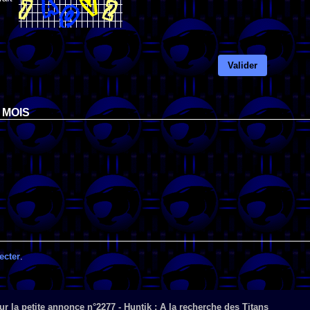
Valider
 MOIS
ecter
.
r la petite annonce n°2277 - Huntik : A la recherche des Titans