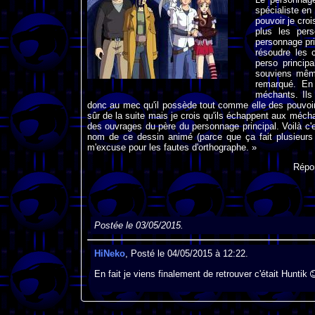
spécialiste en
pouvoir je cro
plus les per
personnage pri
résoudre les 
perso princip
souviens même 
remarqué. En 
méchants. Ils 
donc au mec qu'il possède tout comme elle des pouvoir sp
sûr de la suite mais je crois qu'ils échappent aux méchant
des ouvrages du père du personnage principal. Voilà c'e
nom de ce dessin animé (parce que ça fait plusieurs
m'excuse pour les fautes d'orthographe. »
Répo
Postée le 03/05/2015.
HiNeko
, Posté le 04/05/2015 à 12:22.
En fait je viens finalement de retrouver c'était Huntik