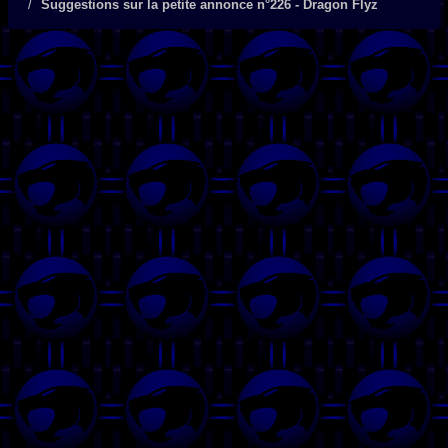
Suggestions sur la petite annonce n°226 - Dragon Flyz