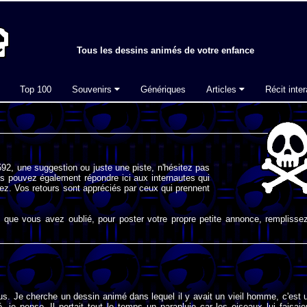
Tous les dessins animés de votre enfance
Top 100
Souvenirs
Génériques
Articles
Récit inter
92, une suggestion ou juste une piste, n'hésitez pas
s pouvez également répondre ici aux internautes qui
ez. Vos retours sont appréciés par ceux qui prennent
que vous avez oublié, pour poster votre propre petite annonce, remplissez
us. Je cherche un dessin animé dans lequel il y avait un vieil homme, c'est 
té, je pense. Il portait tout le temps un parapluie car les oiseaux lui faisaie