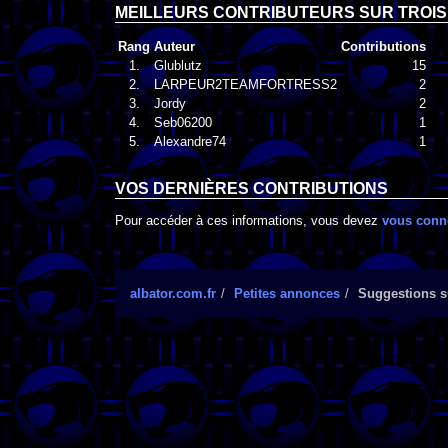
MEILLEURS CONTRIBUTEURS SUR TROIS
Rang
Auteur
Contributions
1.
Glublutz
15
2.
LARPEUR2TEAMFORTRESS2
2
3.
Jordy
2
4.
Seb06200
1
5.
Alexandre74
1
VOS DERNIÈRES CONTRIBUTIONS
Pour accéder à ces informations, vous devez
vous conn
albator.com.fr
Petites annonces
Suggestions su