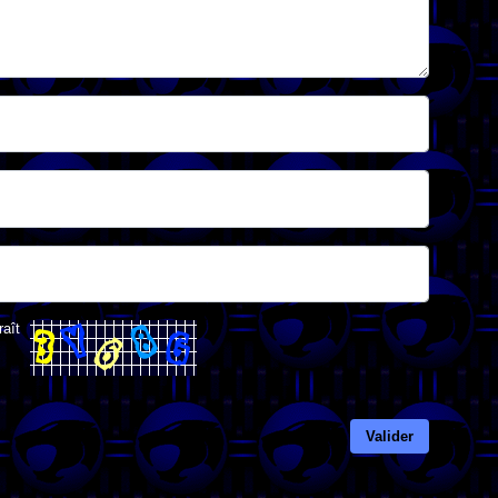
raît
Valider